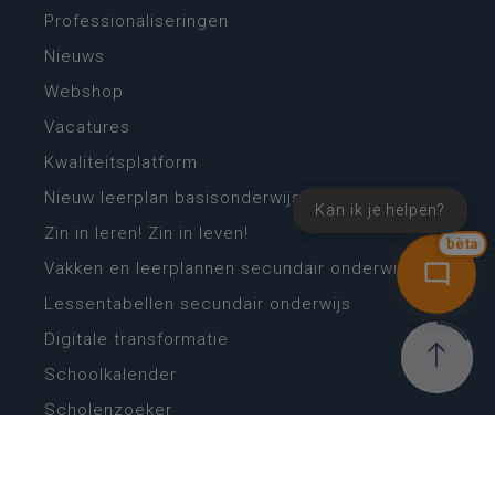
Professionaliseringen
Nieuws
Webshop
Vacatures
Kwaliteitsplatform
Nieuw leerplan basisonderwijs
Kan ik je helpen?
Zin in leren! Zin in leven!
bèta
Vakken en leerplannen secundair onderwijs
Lessentabellen secundair onderwijs
Digitale transformatie
Schoolkalender
Scholenzoeker
Algemene website