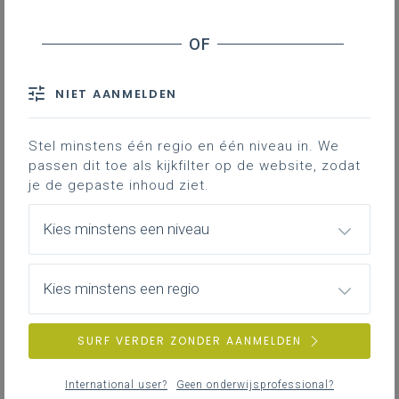
Inhoudstafel
NIET AANMELDEN
Rond het project van de katholieke
dialoogschool circuleren een aantal
misverstanden, karikaturen die het project
Stel minstens één regio en één niveau in. We
niet correct presenteren. Tijd om een
passen dit toe als kijkfilter op de website, zodat
je de gepaste inhoud ziet.
aantal vooroordelen te beantwoorden
vanuit het theologisch, empirisch en
Kies minstens een niveau
didactisch onderzoek van de voorbije 20+
jaar.
Kies minstens een regio
1. “De katholieke dialoogschool leidt tot meer
kleurrijke scholen, en dus het opgeven van
katholieke identiteit”
SURF VERDER ZONDER AANMELDEN
International user?
Geen onderwijsprofessional?