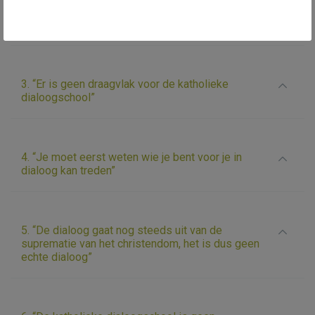
2. “De katholieke dialoogschool draait rond de
islam”
3. “Er is geen draagvlak voor de katholieke
dialoogschool”
4. “Je moet eerst weten wie je bent voor je in
dialoog kan treden”
5. “De dialoog gaat nog steeds uit van de
suprematie van het christendom, het is dus geen
echte dialoog”