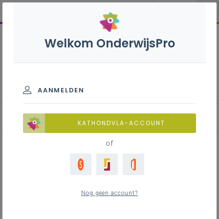
Welkom OnderwijsPro
Katholieke dialoogschool
AANMELDEN
Aan de slag
KATHONDVLA-ACCOUNT
of
10 vaak gehoorde misverstanden
over de katholieke
Nog geen account?
dialoogschool: een antwoord