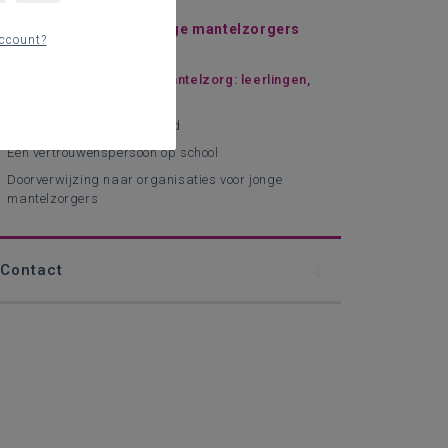
oe kan je als school jonge mantelzorgers
ccount?
ndersteunen?
Informeren over jonge mantelzorg: leerlingen,
leraren en studenten
Flexibiliteit in het zorgbeleid
Een vertrouwenspersoon op school
Doorverwijzing naar organisaties voor jonge
mantelzorgers
Contact