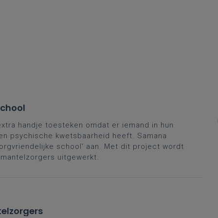
school
extra handje toesteken omdat er iemand in hun
 een psychische kwetsbaarheid heeft. Samana
rgvriendelijke school' aan. Met dit project wordt
mantelzorgers uitgewerkt.
telzorgers