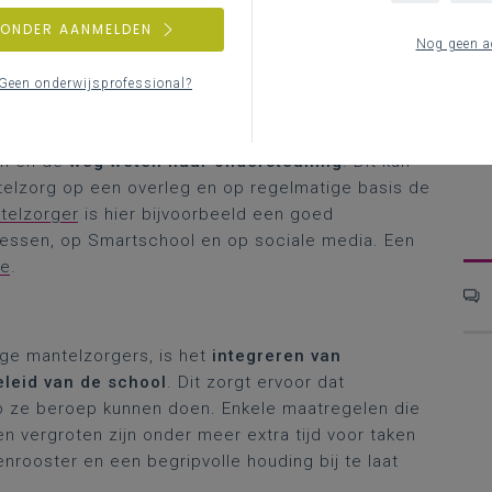
ZONDER AANMELDEN
H
telzorgers ondersteunen?
Nog geen a
o
Geen onderwijsprofessional?
ngen, leraren en studenten
gen. Het is een cruciale eerste stap om ervoor te
en en de
weg weten naar ondersteuning
. Dit kan
telzorg op een overleg en op regelmatige basis de
telzorger
is hier bijvoorbeeld een goed
lessen, op Smartschool en op sociale media. Een
ne
.
ge mantelzorgers, is het
integreren van
eleid van de school
. Dit zorgt ervoor dat
op ze beroep kunnen doen. Enkele maatregelen die
n vergroten zijn onder meer extra tijd voor taken
menrooster en een begripvolle houding bij te laat