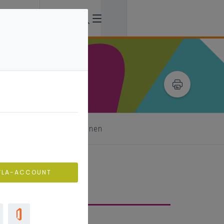
 als partners
bronnen
VLA-ACCOUNT
 in ondersteuning