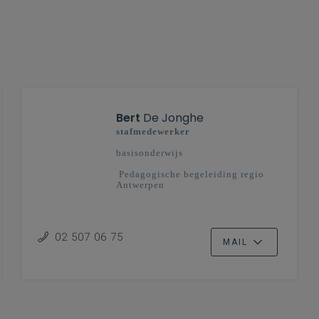
Bert
De Jonghe
stafmedewerker
basisonderwijs
Pedagogische begeleiding regio
Antwerpen
02 507 06 75
MAIL