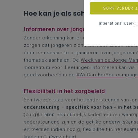
SURF VERDER 
Hoe kan je als school jonge man
International user?
Informeren over jonge mantelzorg: leerli
Zonder erkenning kan er geen ondersteuning vol
zorgen dat jongeren zich niet meer alleen voel
door een sessie te organiseren over jonge man
thematiek aanhalen. De
Week van de Jonge Man
momentum voor. Leerlingen informeren kan via 
goed voorbeeld is de
#WeCareForYou-campag
Flexibiliteit in het zorgbeleid
Een tweede stap voor het ondersteunen van jon
ondersteuning – specifiek voor hen - in het b
(zorg)leraren een duidelijk kader hebben waar
ondersteunend zijn en de gelijke onderwijskanse
en toetsen indien nodig, flexibiliteit in het exa
komen of afwezigheid.