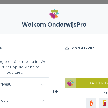
Welkom OnderwijsPro
jonge mantelzorg
rol in ondersteuning
EN
AANMELDEN
egio en één niveau in. We
 ondersteuning
omgaan met zorg en stigma
ouders
jkfilter op de website,
 inhoud ziet.
KATHOND
 niveau
of
akt echt het verschil
. Een school kan de zorgen
regio
 afleiding bieden.
Rol