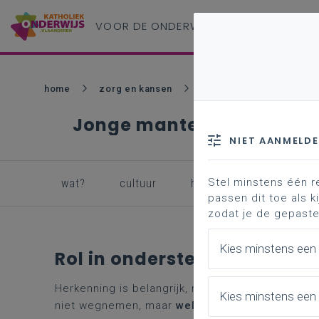
VOOR DE ONDERWIJS
PROFESSIONAL
home
zorg en kansen
onderwijsbehoeften
Jonge mantelzorg
NIET AANMELD
Stel minstens één r
wat?
cultuur
herkenning
rol in
passen dit toe als ki
zodat je de gepaste
Kies minstens een
Rol in ondersteuning
Herkenning is belangrijk, maar
ondersteuning ma
Kies minstens een 
niet wegnemen, maar
wel de druk verlichten
en