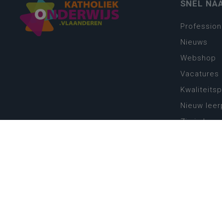
SNEL NA
Profession
Nieuws
Webshop
Vacatures
Kwaliteits
Nieuw leer
Zin in leren
Vakken en 
onderwijs
Lessentabe
Digitale tr
Schoolkal
Scholenzo