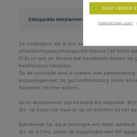
SURF VERDER 
Gekoppelde leerplannen
International user?
De onepagers die je hier kunt downloaden bieden
ontwikkelingspsychologische theorie (dit biedt we
D/A) en wat de theorie kan betekenen binnen de 
kwaliteitsvol handelen.
Op de voorzijde vind je telkens een samenvatting
koppelingen met de gezondheidszorg (linker kolom
handelen (rechter kolom).
Deze documenten zijn bedoeld als inspiratie. Wij
(bv. op basis van waar je op wil inzetten bij het a
Bijkomende tip: als je leerlingen een kader aanbied
(bv. de 4 S'en), plaats de koppelingen met het agog