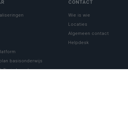
AR
CONTACT
aliseringen
Wie is wie
Locaties
Algemeen contact
Helpdesk
platform
plan basisonderwijs
! Zin in leven!
leerplannen secundair
llen secundair onderwijs
ansformatie
ender
eker