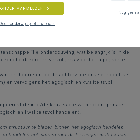
ZONDER AANMELDEN
Nog geen a
Geen onderwijsprofessional?
 inspiratie om de koppeling te maken tussen een
tenschappelijke onderbouwing, wat belangrijk is in de
gezondheidszorg en vervolgens voor het agogisch en
 van de theorie en op de achterzijde enkele mogelijke
) en vervolgens het agogisch en kwaliteitsvol
zig gerust de info/de keuzes die wij hebben gemaakt
gogisch en kwaliteitsvol handelen).
t om structuur te bieden binnen het agogisch handelen
isch handelen ook samen met de leerlingen in dat kader.