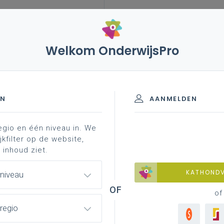
Welkom OnderwijsPro
leerplannen
vakken en leerplannen 3de graad
inspirerend materiaal
inspiratie ...
raad - D/A-finaliteit
EN
AANMELDEN
egio en één niveau in. We
materiaal
achtergrond
professionalisering
jkfilter op de website,
 inhoud ziet.
KATHOND
 niveau
 &amp; tips voor agogisch handelen 
of
heorie
regio