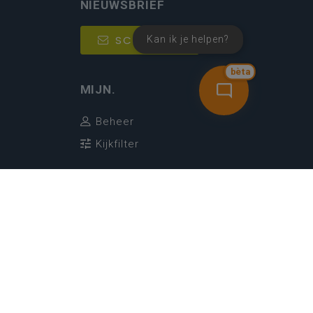
NIEUWSBRIEF
SCHRIJF IN
Kan ik je helpen?
bèta
MIJN.
Beheer
Kijkfilter