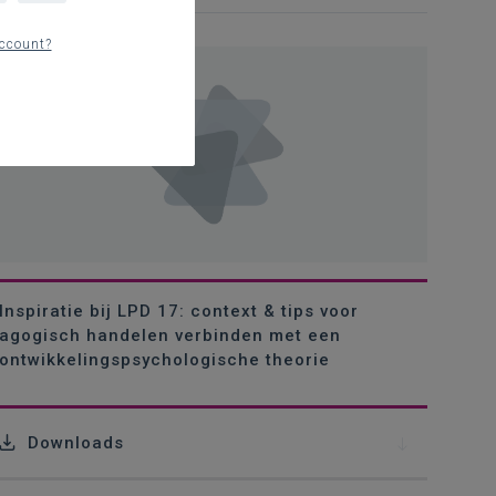
ccount?
Inspiratie bij LPD 17: context & tips voor
agogisch handelen verbinden met een
ontwikkelingspsychologische theorie
Downloads