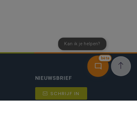
Kan ik je helpen?
bèta
NIEUWSBRIEF
SCHRIJF IN
MIJN.
Beheer