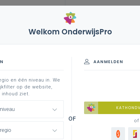
Welkom OnderwijsPro
leerplannen
vakken en leerplannen 3de graad
 - D/A-finaliteit
EN
AANMELDEN
egio en één niveau in. We
materiaal
professionalisering
jkfilter op de website,
 inhoud ziet.
KATHOND
 niveau
of
regio