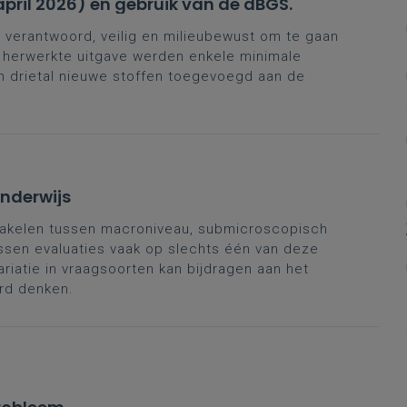
april 2026) en gebruik van de dBGS.
verantwoord, veilig en milieubewust om te gaan
e herwerkte uitgave werden enkele minimale
 drietal nieuwe stoffen toegevoegd aan de
onderwijs
akelen tussen macroniveau, submicroscopisch
ssen evaluaties vaak op slechts één van deze
riatie in vraagsoorten kan bijdragen aan het
rd denken.