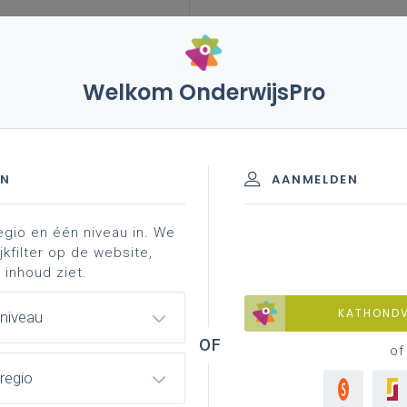
Welkom OnderwijsPro
leerplannen
vakken en leerplannen 3de graad
eerplan
- 3de graad - D-finaliteit
EN
AANMELDEN
egio en één niveau in. We
e
Fysica
jkfilter op de website,
 inhoud ziet.
materiaal
achtergrond
contacteer je pedagogisch
KATHOND
 niveau
of
regio