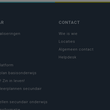
AR
CONTACT
aliseringen
Wie is wie
Locaties
Algemeen contact
Helpdesk
platform
plan basisonderwijs
! Zin in leven!
leerplannen secundair
llen secundair onderwijs
ansformatie