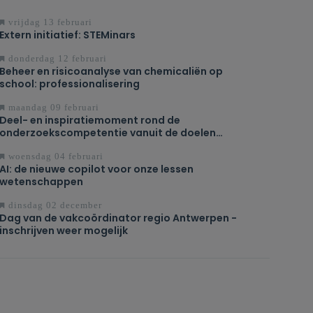
vrijdag 13 februari
Extern initiatief: STEMinars
donderdag 12 februari
Beheer en risicoanalyse van chemicaliën op
school: professionalisering
maandag 09 februari
Deel- en inspiratiemoment rond de
onderzoekscompetentie vanuit de doelen
Natuurwetenschappen in de 3de graad D-
finaliteit
woensdag 04 februari
AI: de nieuwe copilot voor onze lessen
wetenschappen
dinsdag 02 december
Dag van de vakcoördinator regio Antwerpen -
inschrijven weer mogelijk