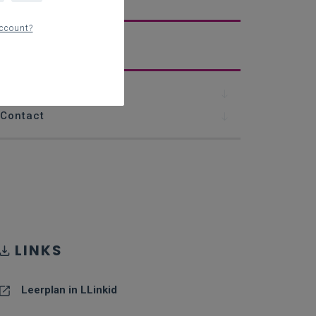
ccount?
erplan
Downloads
Contact
LINKS
Leerplan in LLinkid