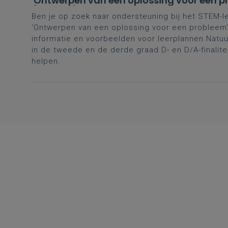
'Ontwerpen van een oplossing voor een p
(D- en D/A-finaliteit tweede en derde gr
Ben je op zoek naar ondersteuning bij het STEM-l
'Ontwerpen van een oplossing voor een probleem'
informatie en voorbeelden voor leerplannen Nat
in de tweede en de derde graad D- en D/A-finalite
helpen.