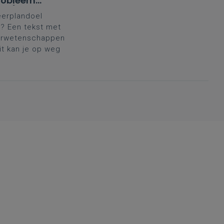
robleem'
aad)
eerplandoel
? Een tekst met
uurwetenschappen
it kan je op weg