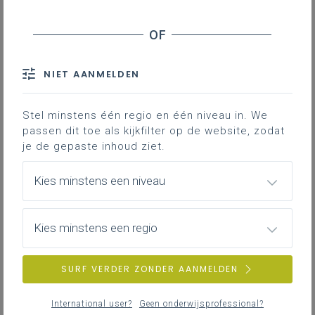
0
nieuwste
Stage en werkplekleren
Veiligheid
NIET AANMELDEN
ZOEKEN
Stel minstens één regio en één niveau in. We
MEER INSPIRATIE OVER LEERPLANNEN HEEN
passen dit toe als kijkfilter op de website, zodat
je de gepaste inhoud ziet.
Kies minstens een niveau
Kies minstens een regio
SURF VERDER ZONDER AANMELDEN
International user?
Geen onderwijsprofessional?