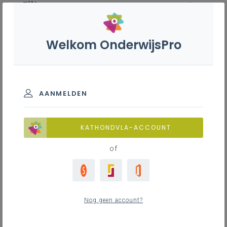
Filter
wis alle
ZOEK TOT 12 MAANDEN TERUG
Welkom OnderwijsPro
Natuurwetenschappen B+S’’ -
3de graad -D-finaliteit
AANMELDEN
TOON RESULTATEN
alle onderdelen
Chemie
Fysica
KATHONDVLA-ACCOUNT
Biologie
of
Nieuws
Nog geen account?