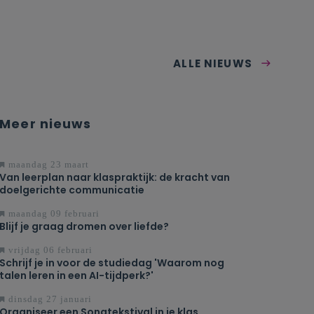
ALLE NIEUWS
Meer nieuws
maandag 23 maart
Van leerplan naar klaspraktijk: de kracht van
doelgerichte communicatie
maandag 09 februari
Blijf je graag dromen over liefde?
vrijdag 06 februari
Schrijf je in voor de studiedag 'Waarom nog
talen leren in een AI-tijdperk?'
dinsdag 27 januari
Organiseer een Songtekstival in je klas