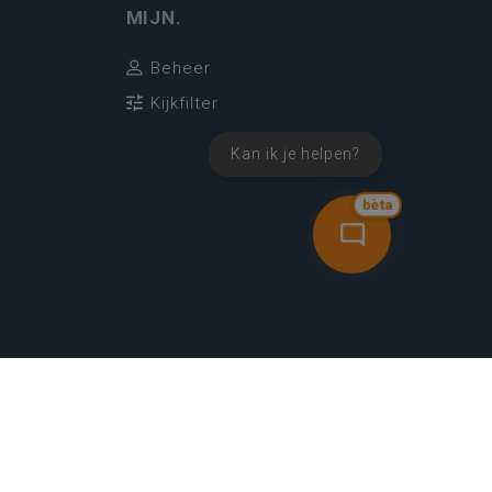
MIJN.
Beheer
Kijkfilter
Kan ik je helpen?
bèta