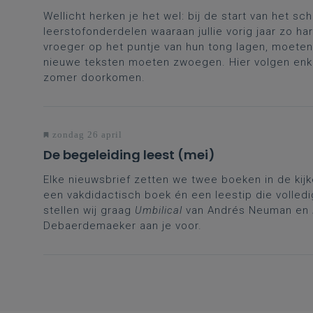
Wellicht herken je het wel: bij de start van het sch
leerstofonderdelen waaraan jullie vorig jaar zo 
vroeger op het puntje van hun tong lagen, moete
nieuwe teksten moeten zwoegen. Hier volgen enkele
zomer doorkomen.
zondag 26 april
De begeleiding leest (mei)
Elke nieuwsbrief zetten we twee boeken in de kij
een vakdidactisch boek én een leestip die volledig
stellen wij graag
Umbilical
van Andrés Neuman en
Debaerdemaeker aan je voor.