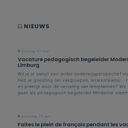
NIEUWS
dinsdag 02 juni
Vacature pedagogisch begeleider Moder
Limburg
Wil je je vanuit een ander onderwijsperspectief in
Heb je goesting om vakgroepen, lerarenteams … te
en praktijk door de vertaling van leerplannen? W
gaan als pedagogisch begeleider Mmderne vreemd
maandag 25 mei
Faites le plein de français pendant les va