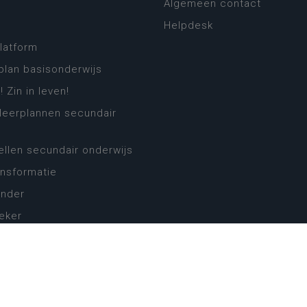
Algemeen contact
Helpdesk
platform
plan basisonderwijs
! Zin in leven!
leerplannen secundair
llen secundair onderwijs
ansformatie
ender
eker
website