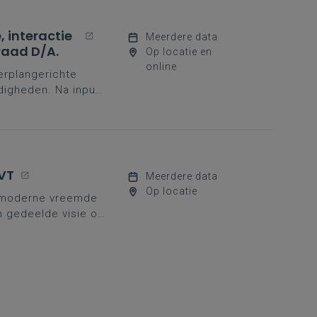
 interactie
Meerdere data
raad D/A.
Op locatie en
online
erplangerichte
digheden. Na input
eet mee aan de slag.
VT
Meerdere data
Op locatie
jke moderne vreemde
n gedeelde visie op
nood aan sterke