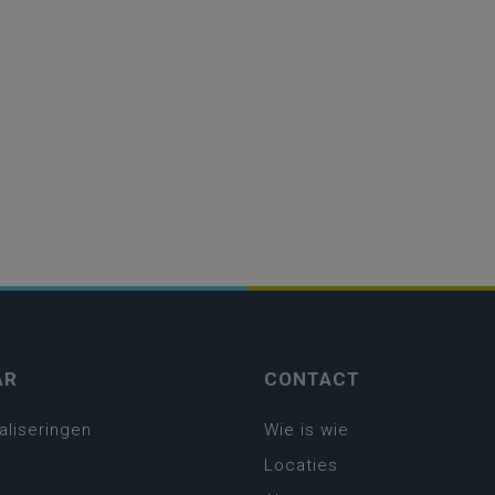
AR
CONTACT
aliseringen
Wie is wie
Locaties