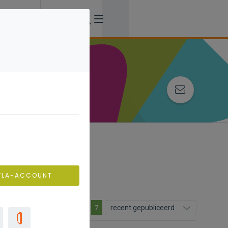
VLA-ACCOUNT
recent gepubliceerd
7