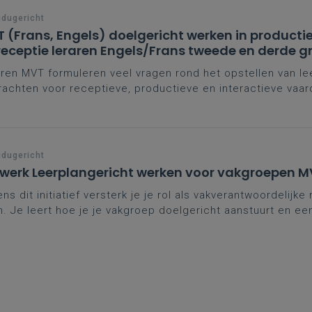
idugericht
 (Frans, Engels) doelgericht werken in productie,
receptie leraren Engels/Frans tweede en derde g
ren MVT formuleren veel vragen rond het opstellen van le
achten voor receptieve, productieve en interactieve vaar
de wetenschap en vanuit de leerplannen, ga je hier concr
idugericht
werk Leerplangericht werken voor vakgroepen M
ens dit initiatief versterk je je rol als vakverantwoordeli
n. Je leert hoe je je vakgroep doelgericht aanstuurt en ee
nonderwijs vertaalt naar de praktijk. Zo speel je in op de 
roepwerking en kwaliteitsvol MVT-onderwijs.