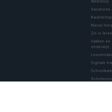
Webshop
Vacatures
Kwaliteits
Nieuw leer
Zin in leren
Vakken en 
onderwijs
Lessentabe
Digitale tr
Schoolkal
Scholenzo
Algemene 