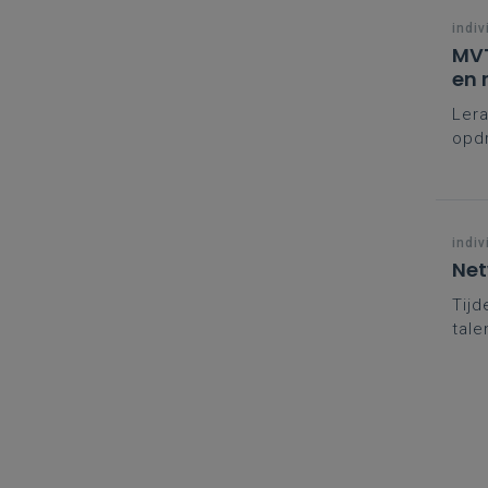
indiv
MVT
en 
Lera
opdr
uit 
indiv
Net
Tijd
tale
tale
vakg