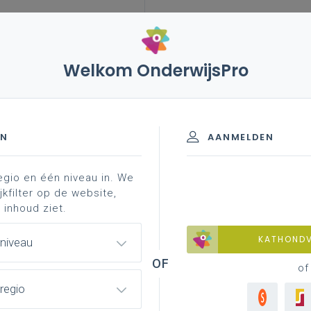
Welkom OnderwijsPro
leerplannen
vakken en leerplannen 3de graad
ing
A-finaliteit
EN
AANMELDEN
egio en één niveau in. We
d materiaal
achtergrond
professionalisering
jkfilter op de website,
 inhoud ziet.
KATHOND
 niveau
of
regio