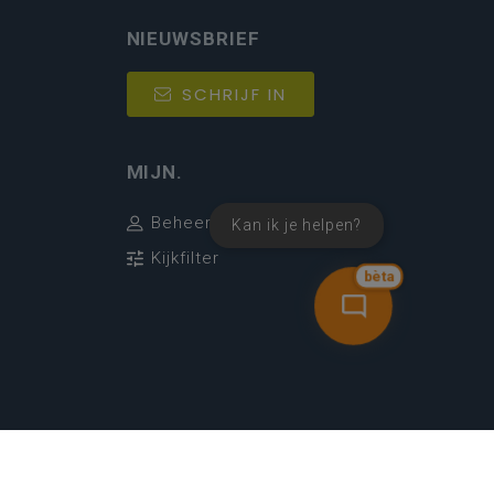
NIEUWSBRIEF
SCHRIJF IN
MIJN.
Beheer
Kan ik je helpen?
Kijkfilter
bèta