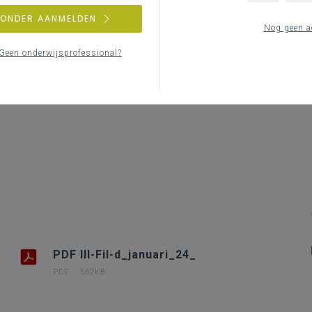
Le
ZONDER AANMELDEN
Nog geen a
Geen onderwijsprofessional?
PDF III-Fil-d_januari_24_
PDF
562KB