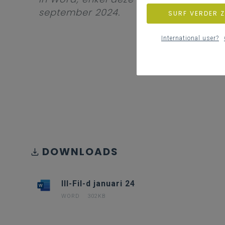
september 2024.
SURF VERDER 
International user?
DOWNLOADS
III-Fil-d januari 24
WORD
302KB