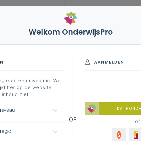
Welkom OnderwijsPro
leerplannen
vakken en leerplannen 3de graad
inaliteit
EN
AANMELDEN
egio en één niveau in. We
materiaal
achtergrond
professionalisering
jkfilter op de website,
 inhoud ziet.
KATHOND
 niveau
of
regio
lledig afgewerkte versie van het leerplan
oor de volledige 3de graad vanaf 1