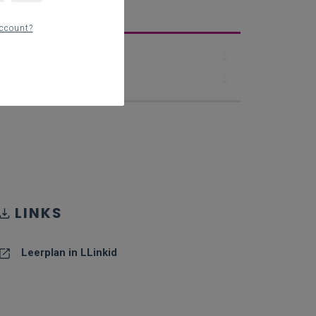
erplan
ccount?
Downloads
Contact
LINKS
Leerplan in LLinkid