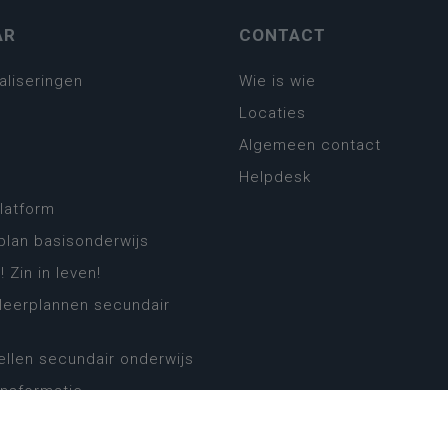
AR
CONTACT
aliseringen
Wie is wie
Locaties
Algemeen contact
Helpdesk
platform
plan basisonderwijs
! Zin in leven!
leerplannen secundair
llen secundair onderwijs
ansformatie
ender