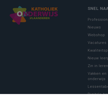
SNEL NA
Profession
Nieuws
Webshop
Vacatures
Kwaliteits
Nieuw leer
Zin in leren
Vakken en 
onderwijs
Lessentabe
Digitale tr
Schoolkal