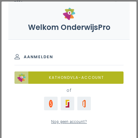
Filter
wis alle
ZOEK TOT 12 MAANDEN TERUG
Welkom OnderwijsPro
Filosofie - 3de graad - D-
finaliteit
AANMELDEN
TOON RESULTATEN
KATHONDVLA-ACCOUNT
of
Nieuws
20
nieuwste
Nog geen account?