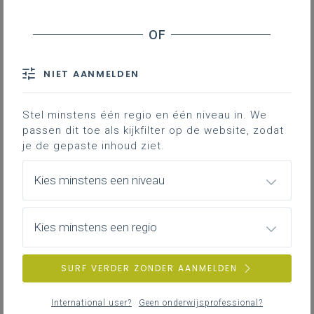
donderdag 30 april 2026
Aanbod Vlaanderenbrede initiatieven Maatschappij
en Welzijn
NIET AANMELDEN
dinsdag 21 april 2026
Stel minstens één regio en één niveau in. We
Het handelingswerkwoord reflecteren
passen dit toe als kijkfilter op de website, zodat
je de gepaste inhoud ziet.
Kies minstens een niveau
dinsdag 21 april 2026
Zomerschool Filosofie Hoger Instituut voor
Wijsbegeerte 2026
Kies minstens een regio
SURF VERDER ZONDER AANMELDEN
donderdag 26 maart 2026
Aanbod Vlaanderenbrede initiatieven studiedomein
International user?
Geen onderwijsprofessional?
Maatschappij en welzijn