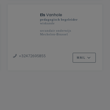
Els
Vanhole
pedagogisch begeleider
wiskunde
secundair onderwijs
Mechelen-Brussel
+32472695855
MAIL