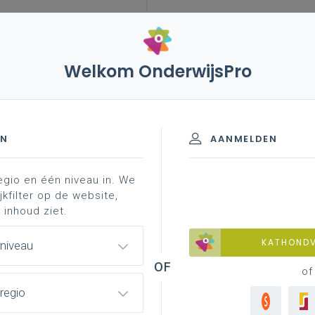
Welkom OnderwijsPro
leerplannen
vakken en leerplannen 2de graad
aad - D-finaliteit
EN
AANMELDEN
egio en één niveau in. We
jkfilter op de website,
 inhoud ziet.
Achtergrond
KATHOND
 niveau
Literatuur, onderzoek, interessante websites
...
of
regio