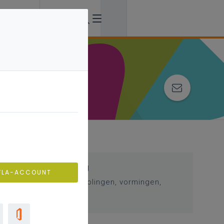
Professionalisering
VLA-ACCOUNT
Overzicht van nascholingen, vormingen,
netwerken …