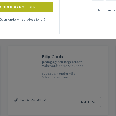
ZONDER AANMELDEN
Nog geen a
Geen onderwijsprofessional?
Filip
Cools
pedagogisch begeleider
vakcoördinatie wiskunde
secundair onderwijs
Vlaanderenbreed
0474 29 98 66
MAIL