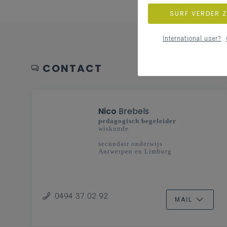
SURF VERDER 
International user?
CONTACT
Nico
Brebels
pedagogisch begeleider
wiskunde
secundair onderwijs
Antwerpen en Limburg
0494 37 02 92
MAIL