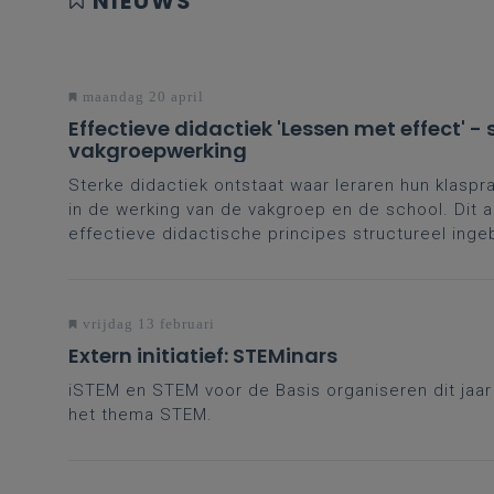
NIEUWS
maandag 20 april
Effectieve didactiek 'Lessen met effect' -
vakgroepwerking
Sterke didactiek ontstaat waar leraren hun klaspr
in de werking van de vakgroep en de school. Dit ar
effectieve didactische principes structureel ing
vrijdag 13 februari
Extern initiatief: STEMinars
iSTEM en STEM voor de Basis organiseren dit jaa
het thema STEM.