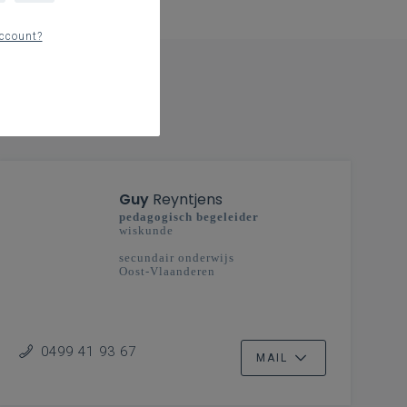
ccount?
Guy
Reyntjens
pedagogisch begeleider
wiskunde
secundair onderwijs
Oost-Vlaanderen
0499 41 93 67
MAIL