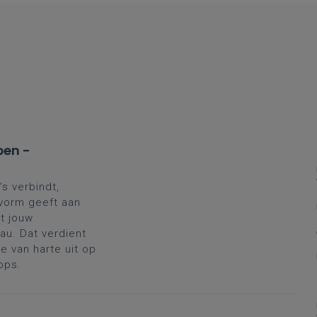
pen -
’s verbindt,
 vorm geeft aan
t jouw
au. Dat verdient
 van harte uit op
ops.