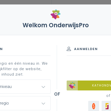
Welkom OnderwijsPro
leerplannen
vakken en leerplannen 2de graad
lan
raad - D/A-finaliteit
EN
AANMELDEN
egio en één niveau in. We
materiaal
achtergrond
jkfilter op de website,
 inhoud ziet.
KATHOND
 niveau
of
regio
lledig afgewerkte versie van het leerplan
oor de volledige 2de graad vanaf 1