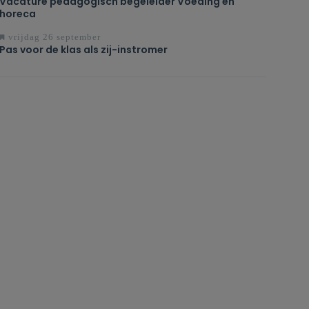
Vacature pedagogisch begeleider Voeding en
horeca
vrijdag 26 september
Pas voor de klas als zij-instromer