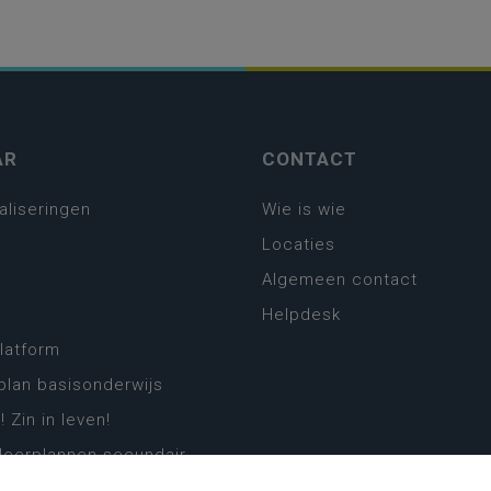
AR
CONTACT
aliseringen
Wie is wie
Locaties
Algemeen contact
Helpdesk
platform
plan basisonderwijs
! Zin in leven!
leerplannen secundair