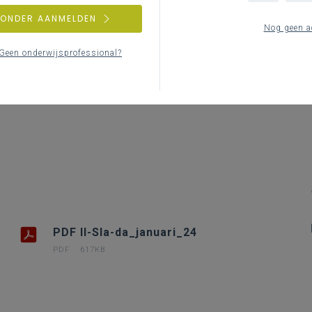
Le
ZONDER AANMELDEN
Nog geen a
Geen onderwijsprofessional?
PDF II-Sla-da_januari_24
PDF
617KB