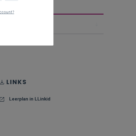
erplan
ccount?
Downloads
LINKS
Leerplan in LLinkid