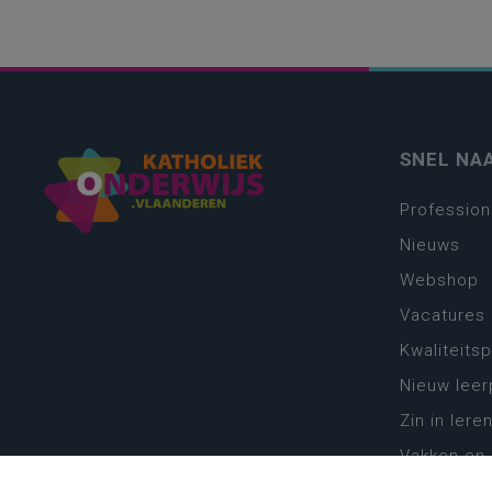
SNEL NA
Profession
Nieuws
Webshop
Vacatures
Kwaliteits
Nieuw leer
Zin in leren
Vakken en 
onderwijs