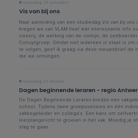
woensdag 26 november
Vis van bij ons
Naar aanleiding van een studiedag
Vis van bij ons
i
kregen we van VLAM heel wat interessante info o
visserij, de werking van de vismijn, de zeeboerder
Colruytgroep. Omdat niet iedereen in staat is om
te volgen, geef ik graag via deze nieuwsbrief de 
die we ontvingen.
woensdag 22 oktober
Dagen beginnende leraren - regio Antwe
De Dagen Beginnende Leraren bieden een vakgeb
school. Tijdens twee groepssessies en één indivi
vakbegeleider en collega’s. Een kans om zelfvertr
leerplangericht te groeien in het vak. Moedig je s
slag te gaan.