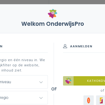
Welkom OnderwijsPro
leerplannen
vakken en leerplannen 2de graad
informatie
raad - D/A-finaliteit
EN
AANMELDEN
egio en één niveau in. We
materiaal
achtergrond
jkfilter op de website,
 inhoud ziet.
KATHOND
 niveau
of
regio