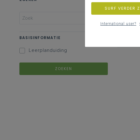
SURF VERDER 
International user?
BASISINFORMATIE
Leerplanduiding
ZOEKEN