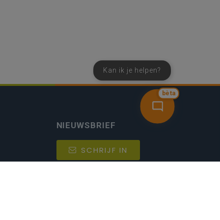
Kan ik je helpen?
bèta
NIEUWSBRIEF
SCHRIJF IN
MIJN.
Beheer