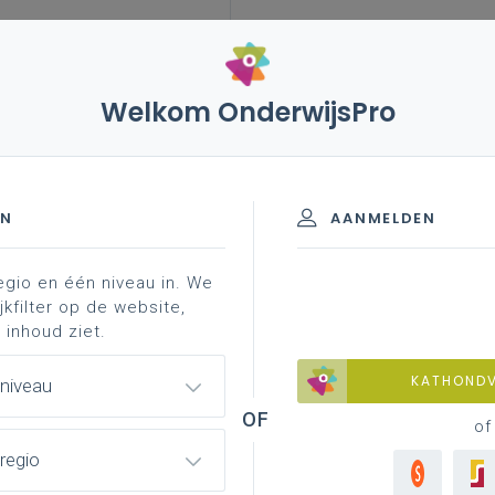
Welkom OnderwijsPro
EN
AANMELDEN
egio en één niveau in. We
jkfilter op de website,
 inhoud ziet.
KATHOND
 niveau
of
regio