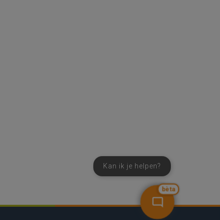
Kan ik je helpen?
bèta