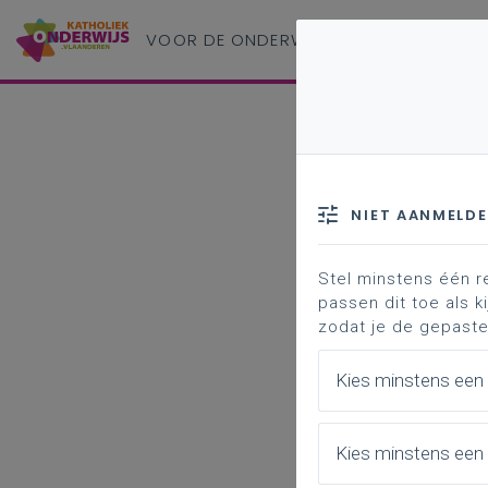
VOOR DE ONDERWIJS
PROFESSIONAL
NIET AANMELD
Stel minstens één r
passen dit toe als ki
zodat je de gepaste
Kies minstens een
Kies minstens een 