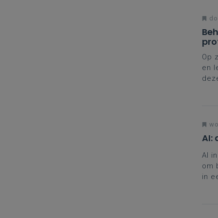
don
Beh
pro
Op z
en l
deze
leer
insp
woe
AI:
AI i
om b
in e
krit