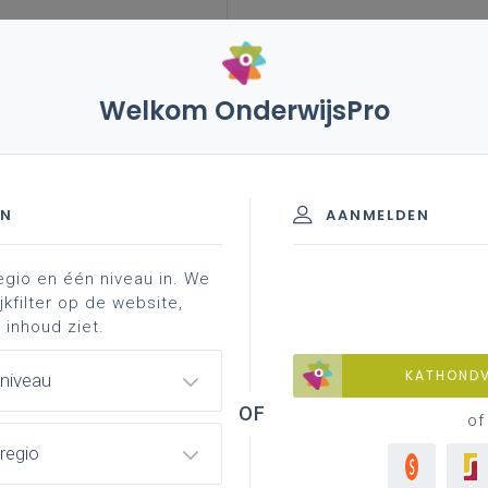
Welkom OnderwijsPro
leerplannen
vakken en leerplannen 2de graad
ieuws
 2de graad - D-finaliteit
EN
AANMELDEN
egio en één niveau in. We
Biologie
jkfilter op de website,
 inhoud ziet.
materiaal
achtergrond
contacteer je pedagogisch
KATHOND
 niveau
of
regio