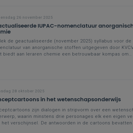
ensdag 26 november 2025
ctualiseerde IUPAC-nomenclatuur anorganisc
emie
ek de geactualiseerde (november 2025) syllabus voor de
nclatuur van anorganische stoffen uitgegeven door KVC
t biedt aan leraren chemie een betrouwbaar kompas om
lvoorkomende verbindingen correct te benoemen, met aa
ces, valkuilen en verschillen met gangbare schoolpraktijk
abus is bedoeld voor leraren en kan gedownload worden.
sdag 28 oktober 2025
ceptcartoons in het wetenschapsonderwijs
eptcartoons zijn dialogen in stripvorm over een wetensch
rwerp, waarin minstens drie personages elk een eigen ve
 het verschijnsel. De antwoorden in de cartoons bevatten
komende leerlingendenkbeelden die allemaal aannemelijk li