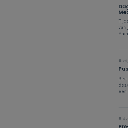
Dag
Mec
Tijd
van 
Same
Daar
vako
Mee
Mec
vri
Pas
Ben 
deze
een 
aanp
do
Pre