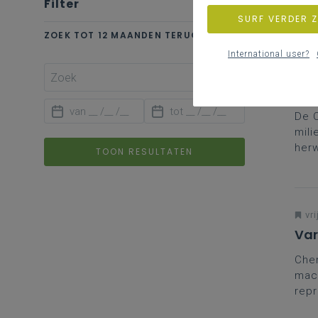
Filter
wis alle
SURF VERDER 
ZOEK TOT 12 MAANDEN TERUG
International user?
don
Che
geb
De C
mili
herw
TOON RESULTATEN
opge
vri
Var
Che
mac
repr
lage