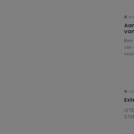
bijd
den
wo
Aan
van
fin
Ben 
van 
voo
derd
vri
Ext
iSTE
STEM