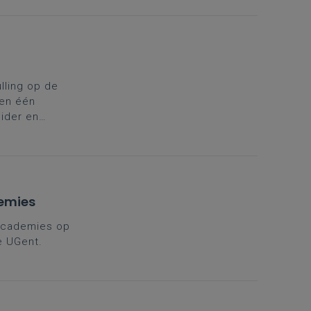
t de
ling op de
 en één
eider en
n uit te
arter aan om
demies
 Academies op
e UGent.