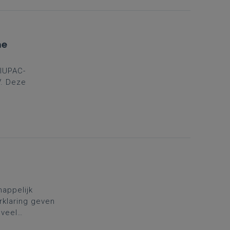
he
 IUPAC-
V. Deze
ndacht voor
en. De
appelijk
rklaring geven
 veel
jken. Er is