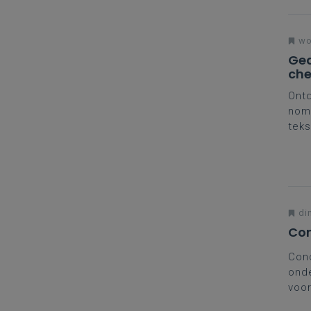
wo
Gea
ch
Ontd
nome
teks
vee
nuan
syll
din
Con
Conc
onde
voor
voor