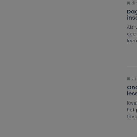
di
Dag
ins
Als 
geef
leer
naar
nodi
jou
vri
Ond
les
Kwal
het 
theo
denk
je c