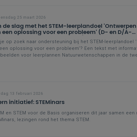
ragen aan het zichtbaar maken van meerlagig en modelg
ken.
ensdag 25 maart 2026
 de slag met het STEM-leerplandoel 'Ontwerpen
 een oplossing voor een probleem' (D- en D/A-
aliteit tweede en derde graad)
je op zoek naar ondersteuning bij het STEM-leerplandoel
een oplossing voor een probleem'? Een tekst met informa
rbeelden voor leerplannen Natuurwetenschappen in de tw
e graad D- en D/A-finaliteit kan je op weg helpen.
jdag 13 februari 2026
ern initiatief: STEMinars
M en STEM voor de Basis organiseren dit jaar samen een 
inars, lezingen rond het thema STEM.