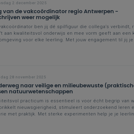
nsdag 2 december 2025
 van de vakcoördinator regio Antwerpen -
chrijven weer mogelijk
vakcoördinator ben jij dé spilfiguur die collega’s verbindt, 
t aan kwaliteitsvol onderwijs en mee vorm geeft aan een 
omgeving voor elke leerling. Met jouw engagement til jij j
 een hoger niveau. Dat verdient erkenning én ondersteun
gen we je van harte uit op de
Dag van de vakcoördinator
w workshops.
jdag 28 november 2025
erweg naar veilige en milieubewuste (praktisch
sen natuurwetenschappen
iteitsvol practicum is essentieel is voor écht begrip van
prikkelt nieuwsgierigheid, stimuleert onderzoekend leren 
rie met praktijk. Met sterke experimenten help je je leerli
en en wetenschappelijke geletterdheid te ontwikkelen. O
hemiepracticum met meer rust en risicobeperking kan org