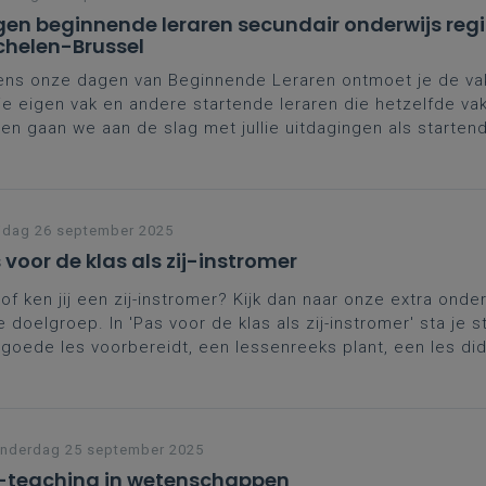
en beginnende leraren secundair onderwijs reg
helen-Brussel
ens onze dagen van Beginnende Leraren ontmoet je de va
je eigen vak en andere startende leraren die hetzelfde va
n gaan we aan de slag met jullie uitdagingen als startend
naast krijg je ook de kans je verder te professionaliseren 
verschrijdende topics.
rdere data
helen
jdag 26 september 2025
 voor de klas als zij-instromer
of ken jij een zij-instromer? Kijk dan naar onze extra onde
 doelgroep. In 'Pas voor de klas als zij-instromer' sta je sti
goede les voorbereidt, een lessenreeks plant, een les di
akt en feedback geeft en evalueert.
nderdag 25 september 2025
-teaching in wetenschappen