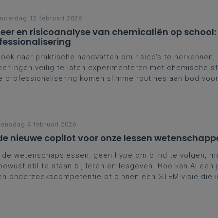
derdag 12 februari 2026
eer en risicoanalyse van chemicaliën op school:
fessionalisering
oek naar praktische handvatten om risico’s te herkennen,
eerlingen veilig te laten experimenteren met chemische st
 professionalisering komen slimme routines aan bod voor
omgeving. Na deze sessie ga je naar huis met bruikbare t
irerende voorbeelden.
nsdag 4 februari 2026
 de nieuwe copilot voor onze lessen wetenschapp
n de wetenschapslessen: geen hype om blind te volgen, m
ewust stil te staan bij leren en lesgeven. Hoe kan AI een p
en onderzoekscompetentie of binnen een STEM-visie die i
isch denken, onderzoeken en zelfsturend leren?