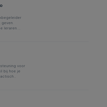
io
kbegeleider
k geven.
e leraren.
in
rsteuning voor
l bij hoe je
dactisch