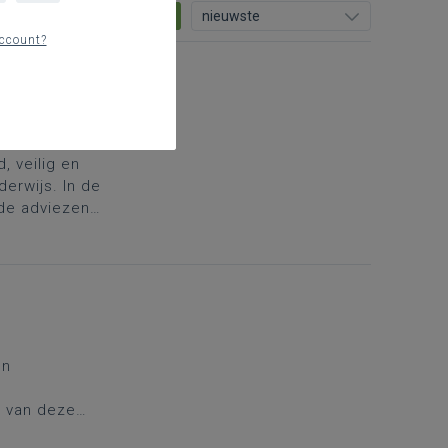
19
nieuwste
ccount?
 en
 veilig en
erwijs. In de
de adviezen
dvieslijst.
en
n van deze
aagsoorten kan