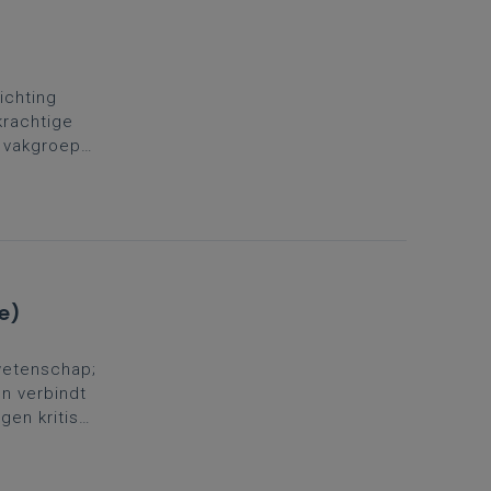
richting
krachtige
e vakgroep
ing. Daarom
.
Kies
e)
 wetenschap;
en verbindt
ngen kritisch
ntdek hoe je
aniseren.