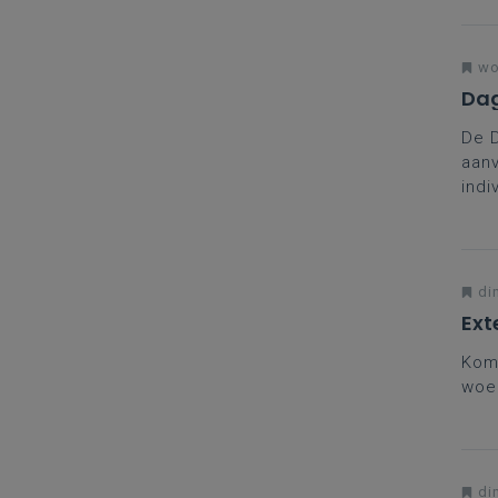
één 
voor
wo
Dag
De 
aanv
indi
coll
brei
in t
di
Ext
Kom 
woe
di