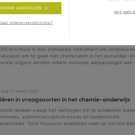
ZONDER AANMELDEN
Nog geen a
Geen onderwijsprofessional?
derdag 30 april 2026
micaliën op school (herwerkte editie april 2026)
ruik van de dBGS.
OS-brochure is een onmisbaar instrument om verantwoord,
eubewust om te gaan met chemicaliën in het secundair ond
erkte uitgave werden enkele minimale aanpassingen aan 
nomen en een drietal nieuwe stoffen toegevoegd aan de a
jdag 27 maart 2026
iëren in vraagsoorten in het chemie-onderwijs
misch denken vraagt het vermogen om te schakelen tuss
roniveau, submicroscopisch niveau en symbolische
esentaties. Toch focussen evaluaties vaak op slechts éé
n. In deze nieuwsbrief onderzoeken we hoe variatie in vr