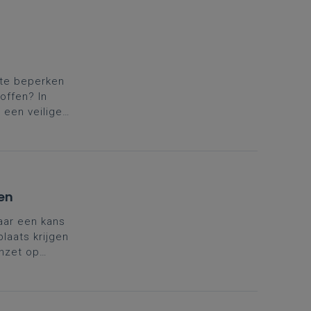
 te beperken
offen? In
 een veilige
ips en
en
aar een kans
laats krijgen
nzet op