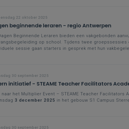
antwoord wetenschappelijk correct. Op deze manier word
kennis en leerlingendenkbeelden geactiveerd.
ensdag 22 oktober 2025
en beginnende leraren - regio Antwerpen
Dagen Beginnende Leraren bieden een vakgebonden aanvul
angsbegeleiding op school. Tijdens twee groepssessies
viduele sessie gaan starters in gesprek met hun vakbegel
ega’s. Een kans om zelfvertrouwen te versterken, contacte
den en leerplangericht te groeien in het vak. Moedig je st
e schrijven en zo sterker aan de slag te gaan.
nsdag 30 september 2025
ern initiatief - STEAME Teacher Facilitators Aca
naar het Multiplier Event – STEAME Teacher Facilitators
nsdag
3 december 2025
in het gebouw S1 Campus Sterr
nsdag 30 september 2025