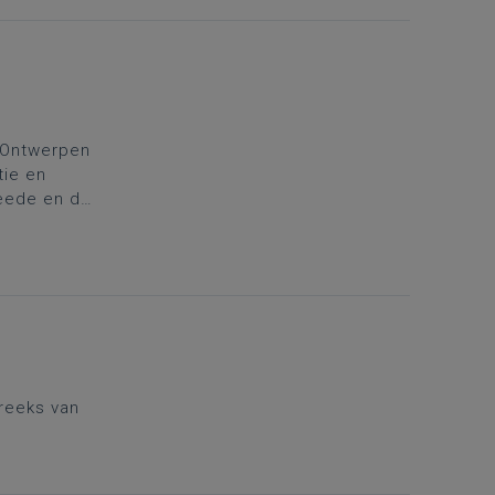
ebaseerd
 'Ontwerpen
tie en
eede en de
reeks van