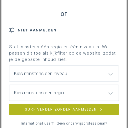
Downloads
Contact
NIET AANMELDEN
Hieronder vind je de definitieve en
volledig afgewerkte versie van het
Stel minstens één regio en één niveau in. We
passen dit toe als kijkfilter op de website, zodat
leerplan in Word; enkel deze versie
je de gepaste inhoud ziet.
is geldig voor de volledige 2de
graad vanaf 1 september 2024.
Kies minstens een niveau
Kies minstens een regio
SURF VERDER ZONDER AANMELDEN
DOWNLOADS
International user?
Geen onderwijsprofessional?