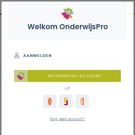
Welkom OnderwijsPro
Natuurwetenschappen B+ - 2de
graad - D-finaliteit
AANMELDEN
alle onderdelen
Chemie
Fysica
KATHONDVLA-ACCOUNT
Biologie
of
Leerplan
Nog geen account?
Inhoudstafel