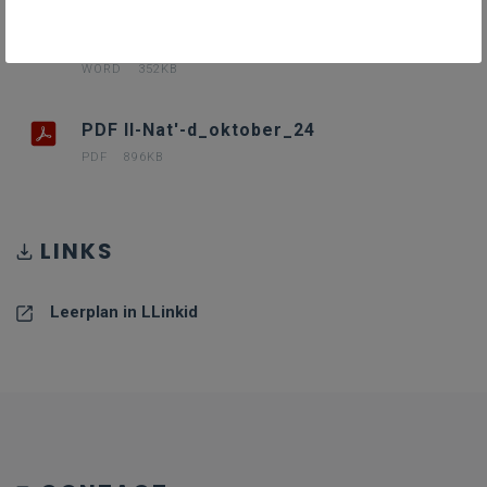
II-Nat'-d oktober 24
WORD
352KB
PDF II-Nat'-d_oktober_24
PDF
896KB
LINKS
Leerplan in LLinkid