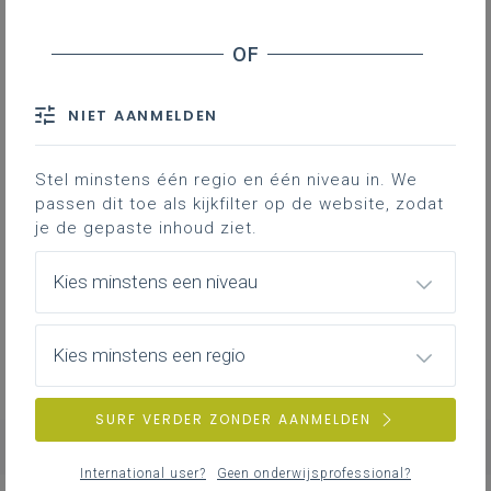
NIET AANMELDEN
Stel minstens één regio en één niveau in. We
Geen zoekresultaten
passen dit toe als kijkfilter op de website, zodat
je de gepaste inhoud ziet.
Er komen geen items overeen met jouw
zoekcriteria.
Kies minstens een niveau
Probeer een andere zoekopdracht.
Kies minstens een regio
SURF VERDER ZONDER AANMELDEN
International user?
Geen onderwijsprofessional?