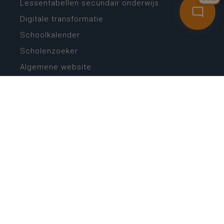
Lessentabellen secundair onderwijs
Digitale transformatie
Schoolkalender
Scholenzoeker
Algemene website
CONTACT
Wie is wie
Locaties
Algemeen contact
Helpdesk
NIEUWSBRIEF