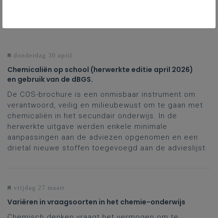
NIEUWS
ALLE NIEUWS
donderdag 30 april
Chemicaliën op school (herwerkte editie april 2026)
en gebruik van de dBGS.
De COS-brochure is een onmisbaar instrument om
verantwoord, veilig en milieubewust om te gaan met
chemicaliën in het secundair onderwijs. In de
herwerkte uitgave werden enkele minimale
aanpassingen aan de adviezen opgenomen en een
drietal nieuwe stoffen toegevoegd aan de advieslijst.
vrijdag 27 maart
Variëren in vraagsoorten in het chemie-onderwijs
Chemisch denken vraagt het vermogen om te