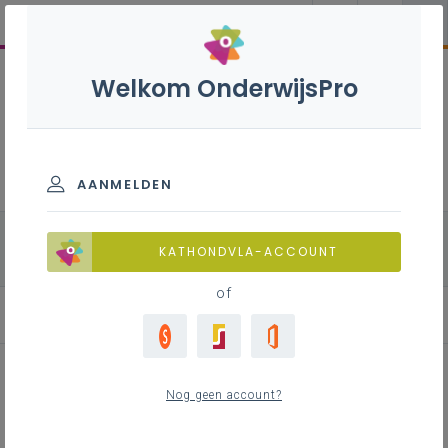
Welkom OnderwijsPro
Natuurwetenschappen
B+ - 2de graad - D-
finaliteit
AANMELDEN
alle onderdelen
Chemie
Fysica
KATHONDVLA-ACCOUNT
Biologie
of
Achtergrond
Achtergrond
Nog geen account?