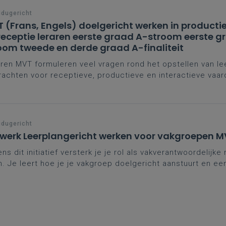
idugericht
 (Frans, Engels) doelgericht werken in productie,
receptie leraren eerste graad A-stroom eerste g
oom tweede en derde graad A-finaliteit
ren MVT formuleren veel vragen rond het opstellen van le
achten voor receptieve, productieve en interactieve vaar
de wetenschap en vanuit de leerplannen, ga je hier concr
idugericht
werk Leerplangericht werken voor vakgroepen M
ens dit initiatief versterk je je rol als vakverantwoordeli
n. Je leert hoe je je vakgroep doelgericht aanstuurt en ee
nonderwijs vertaalt naar de praktijk. Zo speel je in op de 
roepwerking en kwaliteitsvol MVT-onderwijs.