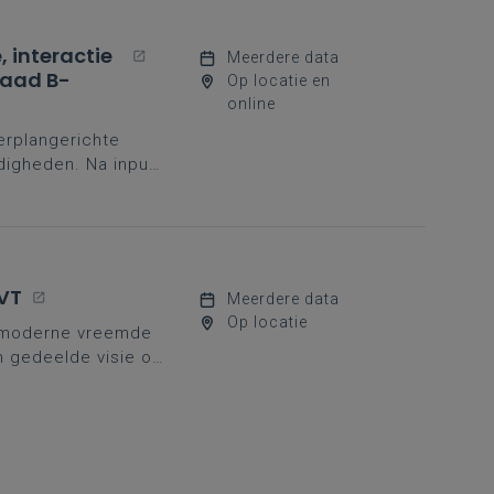
 interactie
Meerdere data
raad B-
Op locatie en
online
erplangerichte
digheden. Na input
eet mee aan de slag.
VT
Meerdere data
Op locatie
jke moderne vreemde
n gedeelde visie op
nood aan sterke