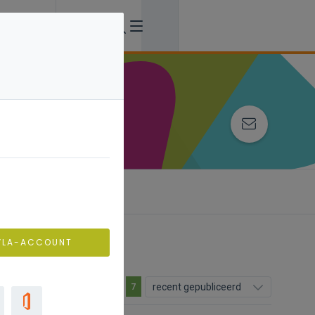
VLA-ACCOUNT
recent gepubliceerd
7