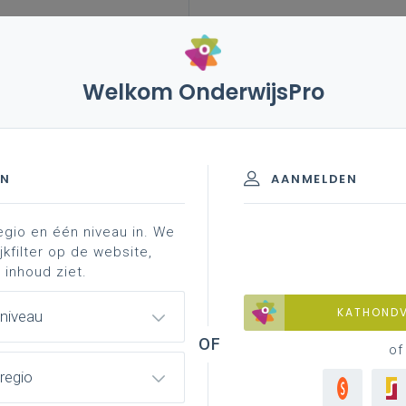
Welkom OnderwijsPro
leerplannen
vakken en leerplannen 2de graad
sering
 graad - A-finaliteit
EN
AANMELDEN
egio en één niveau in. We
sering
jkfilter op de website,
 inhoud ziet.
KATHOND
 niveau
of
regio