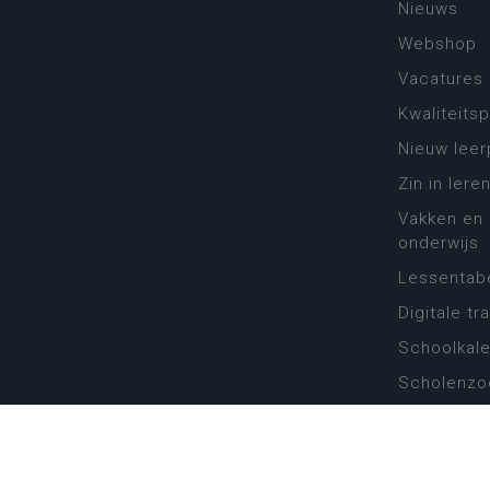
Nieuws
Webshop
Vacatures
Kwaliteits
Nieuw leer
Zin in leren
Vakken en 
onderwijs
Lessentabe
Digitale tr
Schoolkal
Scholenzo
Algemene 