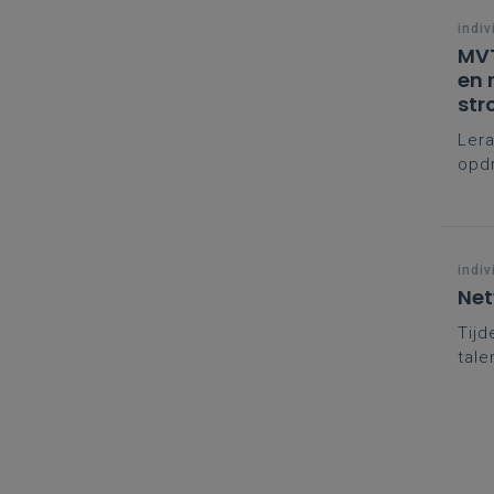
indiv
MVT
en 
str
Lera
opdr
uit 
indiv
Net
Tijd
tale
tale
vakg