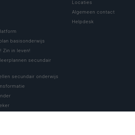
Locaties
Algemeen contact
Helpdesk
platform
plan basisonderwijs
! Zin in leven!
leerplannen secundair
llen secundair onderwijs
ansformatie
ender
eker
website