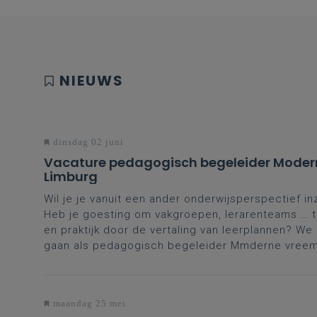
NIEUWS
dinsdag 02 juni
Vacature pedagogisch begeleider Moder
Limburg
Wil je je vanuit een ander onderwijsperspectief in
Heb je goesting om vakgroepen, lerarenteams … te
en praktijk door de vertaling van leerplannen? W
gaan als pedagogisch begeleider Mmderne vreemd
maandag 25 mei