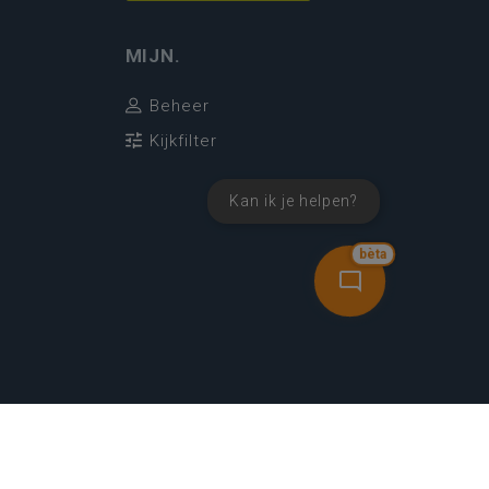
MIJN.
Beheer
Kijkfilter
Kan ik je helpen?
bèta