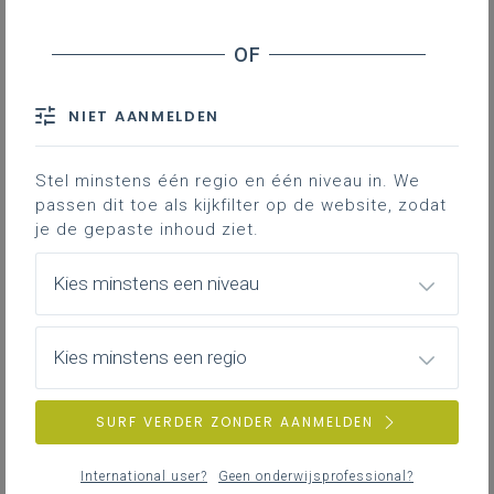
Stage en werkplekleren
Op weg naar een leerlijn terreintechnieken
Een fiche die de vakgroep aardrijkskunde kan
Veiligheid
helpen bij het opstellen van een leerlijn
‘Terreintechnieken’.
Want ‘onze leerlingen zetten terreintechnieken
NIET AANMELDEN
functioneel in, in elke graad’
ZOEKEN
LEERPLANDUIDING
Stel minstens één regio en één niveau in. We
MEER INSPIRATIE OVER LEERPLANNEN HEEN
passen dit toe als kijkfilter op de website, zodat
je de gepaste inhoud ziet.
Kies minstens een niveau
Inspiratiekalender 2026
Heb je de
inspiratiekalender 2026
van het archief
voor onderwijs al gezien? Wij halen de geo-dagen
Kies minstens een regio
eruit en koppelen ze met onze leerplandoelen.
SURF VERDER ZONDER AANMELDEN
International user?
Geen onderwijsprofessional?
Leerlijn klimaatverandering in de