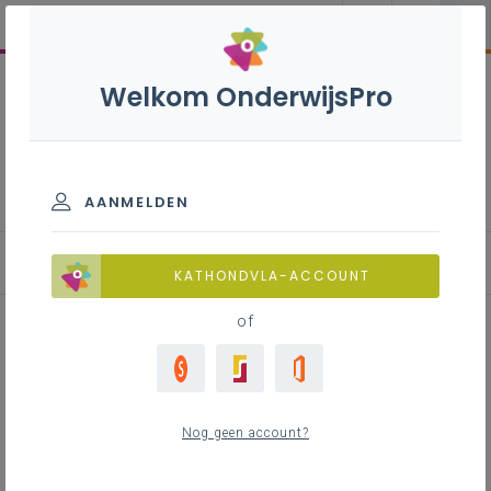
Welkom OnderwijsPro
Aardrijkskunde 1ste graad
- A-stroom
AANMELDEN
KATHONDVLA-ACCOUNT
of
De atlas
Nog geen account?
Inhoudstafel