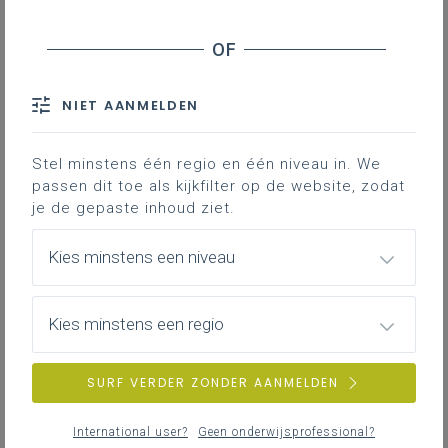
De gedrukte atlas
De digitale atlas
GIS-kaarten
NIET AANMELDEN
De atlas is opgenomen in de leerplannen
als essentieel hulpmiddel om de
Stel minstens één regio en één niveau in. We
leerplandoelen de realiseren. Maar welke
passen dit toe als kijkfilter op de website, zodat
atlas kies je? Ga je voor de gedrukte
je de gepaste inhoud ziet.
versie of de digitale versie? En wat met
Kies minstens een niveau
GIS-kaarten?
Gekoppelde leerplannen
Kies minstens een regio
SURF VERDER ZONDER AANMELDEN
De gedrukte atlas
International user?
Geen onderwijsprofessional?