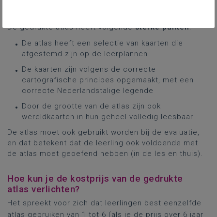
De gedrukte atlas heeft volgende
sterke punten
:
De atlas heeft een selectie van kaarten die
afgestemd zijn op de leerplannen
De kaarten zijn volgens de correcte
cartografische principes opgemaakt, met een
correcte Nederlandstalige legende
Door de grootte van de atlas zijn ook
wereldkaarten in hun geheel volledig leesbaar
De atlas moet ook gebruikt worden bij de evaluatie,
en dat betekent dat de leerling ook voldoende met
de atlas moet geoefend hebben (in de les en thuis).
Hoe kun je de kostprijs van de gedrukte
atlas verlichten?
Het spreekt voor zich dat leerlingen best eenzelfde
atlas gebruiken van 1 tot 6 (als je de prijs over 6 jaar