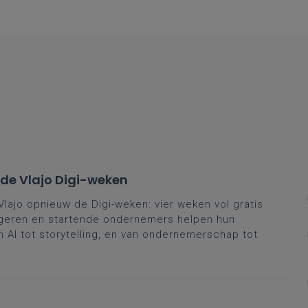
actmomenten met een apart programma die je bij voorkeur
ijft afzonderlijk in per contactmoment waardoor het ook m
hts één van beide te volgen.Op deze webpagina schrijf je 
ste contactmoment.Contactmoment 2 organiseren we in de
ester, meer info ontvang je van je vakbegeleider. Je zal d
en kunnen voorleggen aan de vakbegeleider. Inschrijven d
ber 2026.
n de Vlajo Digi-weken
Vlajo opnieuw de Digi-weken: vier weken vol gratis
ongeren en startende ondernemers helpen hun
n AI tot storytelling, en van ondernemerschap tot