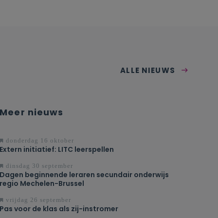
 allebei volgt. Je
ogelijk is om
je in voor het
 loop van het 2de
an je vakspecifieke
aarvoor kan vanaf
ALLE NIEUWS
Meer nieuws
donderdag 16 oktober
Extern initiatief: LITC leerspellen
dinsdag 30 september
Dagen beginnende leraren secundair onderwijs
regio Mechelen-Brussel
vrijdag 26 september
Pas voor de klas als zij-instromer