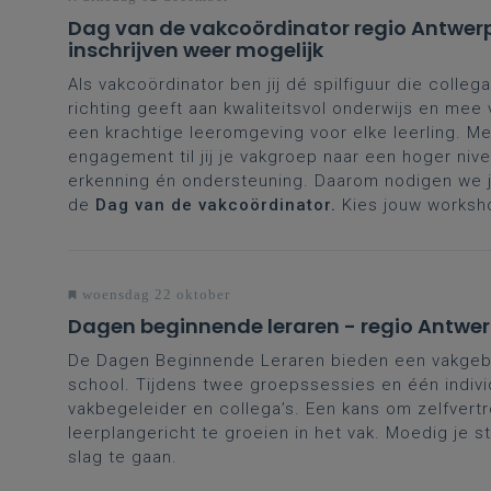
Dag van de vakcoördinator regio Antwer
inschrijven weer mogelijk
Als vakcoördinator ben jij dé spilfiguur die collega
richting geeft aan kwaliteitsvol onderwijs en mee
een krachtige leeromgeving voor elke leerling. Me
engagement til jij je vakgroep naar een hoger nive
erkenning én ondersteuning. Daarom nodigen we je
de
Dag van de vakcoördinator.
Kies jouw worksh
woensdag 22 oktober
Dagen beginnende leraren - regio Antwe
De Dagen Beginnende Leraren bieden een vakgeb
school. Tijdens twee groepssessies en één indivi
vakbegeleider en collega’s. Een kans om zelfvertr
leerplangericht te groeien in het vak. Moedig je s
slag te gaan.