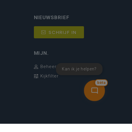
NIEUWSBRIEF
SCHRIJF IN
MIJN.
Beheer
Kan ik je helpen?
Kijkfilter
bèta