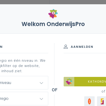
Welkom OnderwijsPro
leerplannen
vakken en leerplannen 1ste graad
sionalisering
rganisatie - B-stroom
EN
AANMELDEN
egio en één niveau in. We
d materiaal
achtergrond
professionalisering
jkfilter op de website,
 inhoud ziet.
KATHOND
 niveau
of
regio