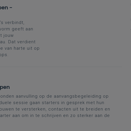
pen -
’s verbindt,
 vorm geeft aan
t jouw
au. Dat verdient
 van harte uit op
ops.
rpen
onden aanvulling op de aanvangsbegeleiding op
duele sessie gaan starters in gesprek met hun
ouwen te versterken, contacten uit te breiden en
tarter aan om in te schrijven en zo sterker aan de