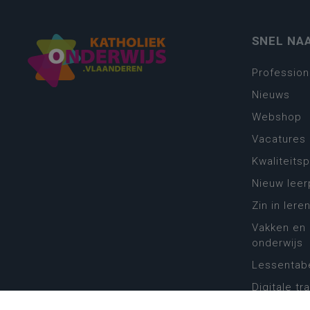
SNEL NA
Profession
Nieuws
Webshop
Vacatures
Kwaliteits
Nieuw leer
Zin in leren
Vakken en 
onderwijs
Lessentabe
Digitale tr
Schoolkal