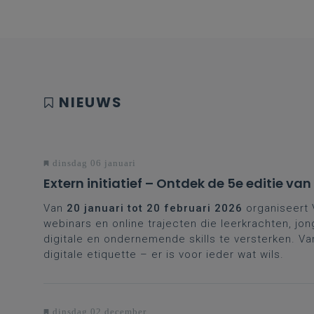
cont
schr
slec
eer
trim
vrag
NIEUWS
okto
dinsdag 06 januari
Extern initiatief – Ontdek de 5e editie va
Van
20 januari tot 20 februari 2026
organiseert 
webinars en online trajecten die leerkrachten, j
digitale en ondernemende skills te versterken. Va
digitale etiquette – er is voor ieder wat wils.
dinsdag 02 december