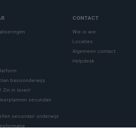
AR
CONTACT
aliseringen
Wie is wie
Locaties
Algemeen contact
Helpdesk
platform
plan basisonderwijs
! Zin in leven!
leerplannen secundair
llen secundair onderwijs
ansformatie
ender