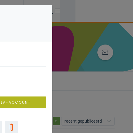
VLA-ACCOUNT
recent gepubliceerd
5