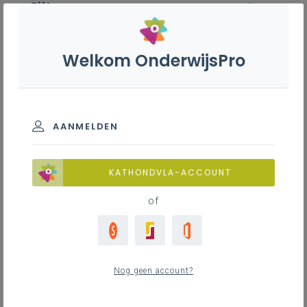
Filter
wis filter
Welkom OnderwijsPro
ZOEKEN
Basisoptie Economie en
organisatie - B-stroom
AANMELDEN
Basisinformatie
KATHONDVLA-ACCOUNT
of
Basisinformatie
2
nieuwste
Nog geen account?