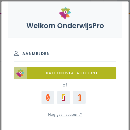
Welkom OnderwijsPro
Basisoptie Economie en
organisatie - B-stroom
AANMELDEN
Leerplan
KATHONDVLA-ACCOUNT
of
Inhoudstafel
Nog geen account?
Downloads