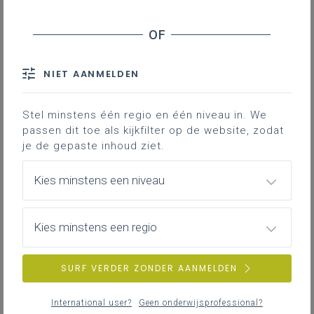
Contact
Hieronder vind je het leerplan als:
online leerplan, dat je via onze
NIET AANMELDEN
leerplantool Llinkid ook kunt raadplegen;
Word-document.
Stel minstens één regio en één niveau in. We
passen dit toe als kijkfilter op de website, zodat
je de gepaste inhoud ziet.
Kies minstens een niveau
Kies minstens een regio
DOWNLOADS
SURF VERDER ZONDER AANMELDEN
Basisoptie Economie en organisatie B-
stroom
International user?
Geen onderwijsprofessional?
WORD
406KB