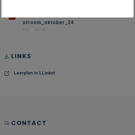
PDF Economie_en_organisatie_B-
stroom_oktober_24
PDF
597KB
LINKS
Leerplan in LLinkid
CONTACT