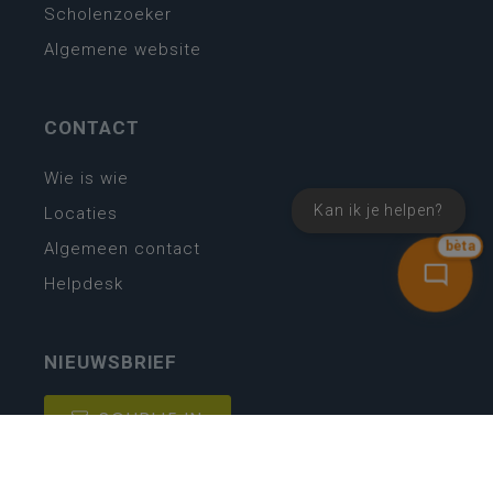
Scholenzoeker
Algemene website
CONTACT
Wie is wie
Kan ik je helpen?
Locaties
Algemeen contact
bèta
Helpdesk
NIEUWSBRIEF
SCHRIJF IN