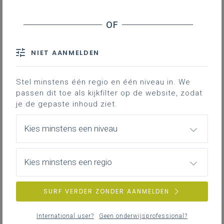
Contact
Malware wordt op steeds grotere
NIET AANMELDEN
schaal verspreid en richt steeds
meer schade aan. Elke
onderwijsinstelling verwerkt op
Stel minstens één regio en één niveau in. We
passen dit toe als kijkfilter op de website, zodat
grote schaal digitale gegevens en is
je de gepaste inhoud ziet.
in grote mate afhankelijk van ICT-
systemen. Het is de moeite waard
Kies minstens een niveau
om te investeren in cybersecurity.
Kies minstens een regio
10 tips om je online te
beschermen
SURF VERDER ZONDER AANMELDEN
Updaten
Het updaten van je software is een
belangrijke bescherming tegen hackers.
International user?
Geen onderwijsprofessional?