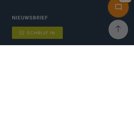
NIEUWSBRIEF
SCHRIJF IN
MIJN.
Beheer
Kijkfilter
Katholiek Onderwijs Vlaanderen
- © 2026
Disclaimer
Privacy
Cookie-instellingen