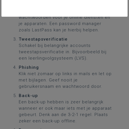
Wachtwoorden
Gebruik lange, unieke en verschillende
wachtwoorden voor je online diensten en
je apparaten. Een password manager
zoals LastPass kan je hierbij helpen.
Tweestapsverificatie
Schakel bij belangrijke accounts
tweestapsverificatie in. Bijvoorbeeld bij
een leerlingvolgsysteem (LVS).
Phishing
Klik niet zomaar op links in mails en let op
met bijlagen. Geef nooit je
gebruikersnaam en wachtwoord door.
Back-up
Een back-up hebben is zeer belangrijk
wanneer er ook maar iets met je apparaat
gebeurt. Denk aan de 3-2-1 regel. Plaats
zeker een back-up offline.