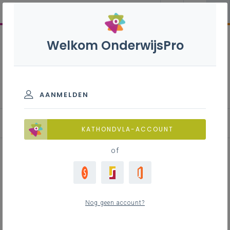
Welkom OnderwijsPro
GDPR
AANMELDEN
Cybersecurity
KATHONDVLA-ACCOUNT
of
Inhoudstafel
10 tips om je online te beschermen
Nog geen account?
Oktober, maand van de cybersecurity