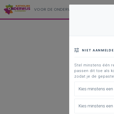
VOOR DE ONDERWIJS
PROFESSIONAL
NIET AANMELD
Stel minstens één r
passen dit toe als ki
zodat je de gepaste
Kies minstens een
Kies minstens een 