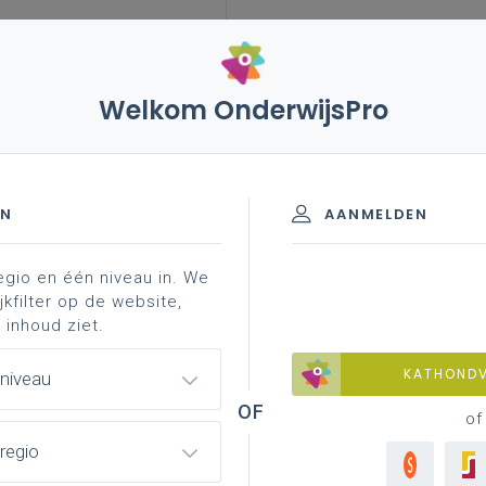
Welkom OnderwijsPro
EN
AANMELDEN
egio en één niveau in. We
jkfilter op de website,
 inhoud ziet.
KATHOND
 niveau
of
regio