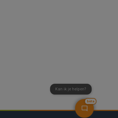
Kan ik je helpen?
bèta