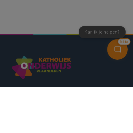
Kan ik je helpen?
bèta
SNEL NAAR
CONTACT
NIEUWSBRIEF