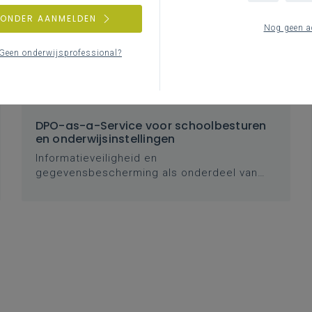
ZONDER AANMELDEN
Nog geen a
Geen onderwijsprofessional?
DPO-as-a-Service voor schoolbesturen
en onderwijsinstellingen
Informatieveiligheid en
gegevensbescherming als onderdeel van
goed bestuur