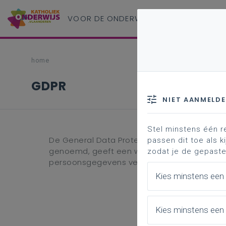
VOOR DE ONDERWIJS
PROFESSIONAL
home
GDPR
NIET AANMELD
Stel minstens één r
De General Data Protection Regulation (G
passen dit toe als ki
genoemd, geeft een wettelijk kader aan de 
zodat je de gepaste
persoonsgegevens verwerken.
Kies minstens een
Kies minstens een 