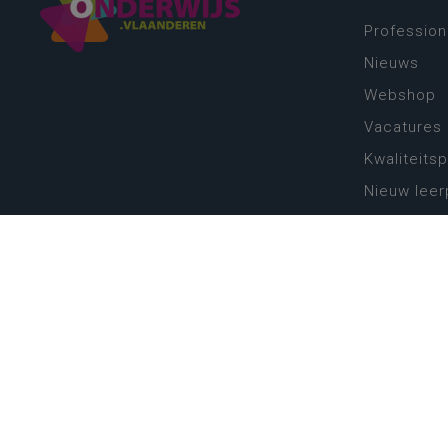
Profession
Nieuws
Webshop
Vacatures
Kwaliteits
Nieuw leer
Zin in leren
Vakken en 
onderwijs
Lessentabe
Digitale tr
Schoolkal
Scholenzo
Algemene 