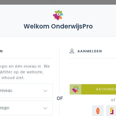
Welkom OnderwijsPro
EN
AANMELDEN
egio en één niveau in. We
DPR), ook wel de Algemene Verordening Gegevensbesche
jkfilter op de website,
verplichtingen waaraan onderwijsinstellingen moeten vol
 inhoud ziet.
KATHOND
 niveau
of
regio