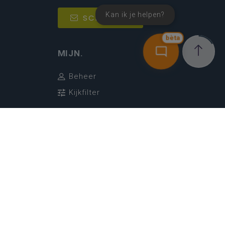
Kan ik je helpen?
SCHRIJF IN
bèta
MIJN.
Beheer
Kijkfilter