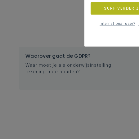
SURF VERDER 
International user?
Waarover gaat de GDPR?
Waar moet je als onderwijsinstelling
rekening mee houden?