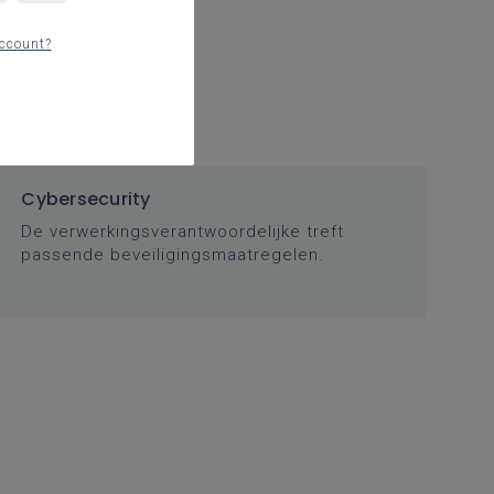
ccount?
Cybersecurity
De verwerkingsverantwoordelijke treft
passende beveiligingsmaatregelen.