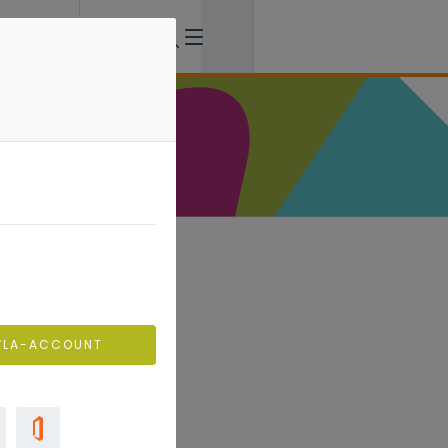
rming (AVG)
doen als ze
VLA-ACCOUNT