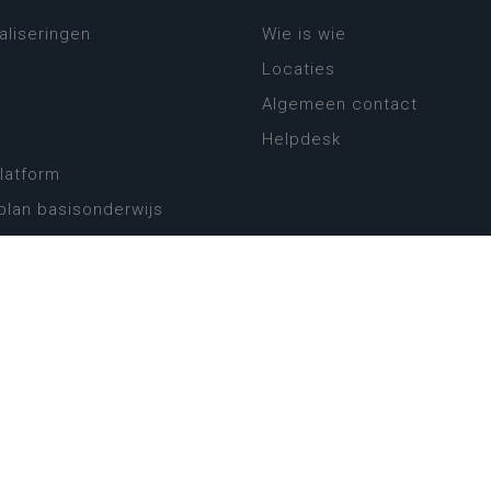
aliseringen
Wie is wie
Locaties
Algemeen contact
Helpdesk
platform
plan basisonderwijs
! Zin in leven!
leerplannen secundair
llen secundair onderwijs
ansformatie
ender
eker
website