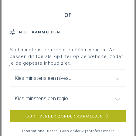
Administratieve organisatie
Hermes en Mercurius
Extra informatie
NIET AANMELDEN
Contact
Stel minstens één regio en één niveau in. We
passen dit toe als kijkfilter op de website, zodat
E-facturen ontvangen van
je de gepaste inhoud ziet.
leveranciers en e-facturen
versturen naar klanten.
Kies minstens een niveau
Moet je e-facturen vragen
Kies minstens een regio
aan je leveranciers?
Alle schoolbesturen moeten in staat zijn om
SURF VERDER ZONDER AANMELDEN
e-facturen (Peppol) te ontvangen. Doordat
schoolbesturen in hoofdzaak met
International user?
Geen onderwijsprofessional?
overheidssubsidies werken, worden ze