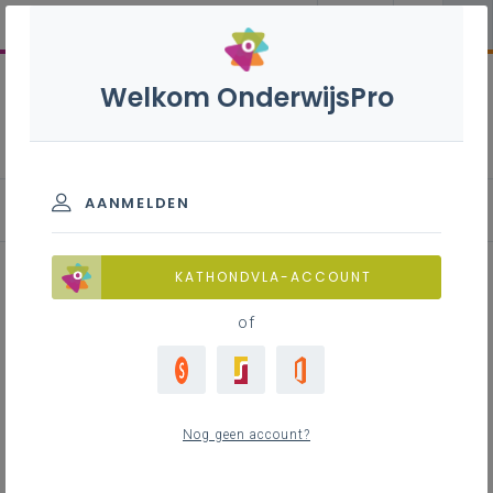
Welkom OnderwijsPro
Facturen
AANMELDEN
E-facturering
KATHONDVLA-ACCOUNT
of
Inhoudstafel
Moet je e-facturen vragen aan je
leveranciers?
Ben je verplicht om e-facturen uit te sturen?
Nog geen account?
Boetes voor besturen die de Peppol-regels
niet (kunnen) naleven