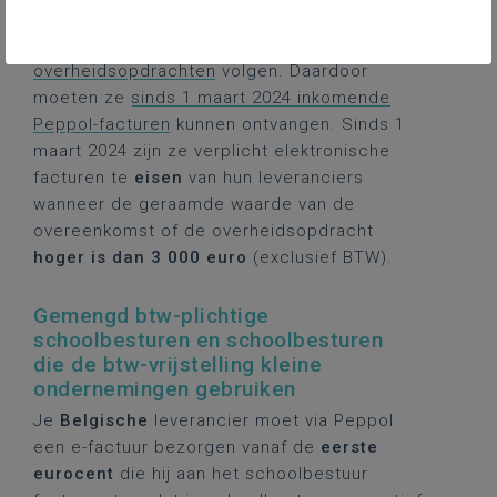
beschouwd als “
aanbestedende overheden
”.
Alle schoolbesturen moeten de
wetgeving
overheidsopdrachten
volgen. Daardoor
moeten ze
sinds 1 maart 2024 inkomende
Peppol-facturen
kunnen ontvangen. Sinds 1
maart 2024 zijn ze verplicht elektronische
facturen te
eisen
van hun leveranciers
wanneer de geraamde waarde van de
overeenkomst of de overheidsopdracht
hoger is dan 3 000 euro
(exclusief BTW).
Gemengd btw-plichtige
schoolbesturen en schoolbesturen
die de btw-vrijstelling kleine
ondernemingen gebruiken
Je
Belgische
leverancier moet via Peppol
een e-factuur bezorgen vanaf de
eerste
eurocent
die hij aan het schoolbestuur