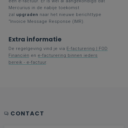
een e-factuur. Er is wel al aangekondigd dat
Mercurius in de nabije toekomst
zal
upgraden
naar het nieuwe berichttype
“Invoice Message Response (IMR).
Extra informatie
De regelgeving vind je via
E-facturering | FOD
Financiën
en
e-facturering binnen ieders
bereik - e-factuur
.
CONTACT