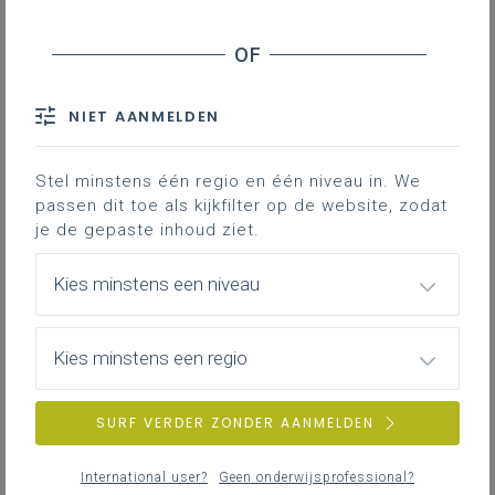
schoolbesturen die de btw-vrijstelling kleine
ondernemingen gebruiken
Volledig van de btw vrijgestelde schoolbesturen
Ben je verplicht om e-facturen uit te sturen?
NIET AANMELDEN
Boetes voor besturen die de Peppol-regels
niet (kunnen) naleven
Stel minstens één regio en één niveau in. We
Administratieve organisatie
passen dit toe als kijkfilter op de website, zodat
Hermes en Mercurius
je de gepaste inhoud ziet.
Extra informatie
Kies minstens een niveau
Contact
Kies minstens een regio
E-facturen ontvangen van
leveranciers en e-facturen
SURF VERDER ZONDER AANMELDEN
versturen naar klanten.
International user?
Geen onderwijsprofessional?