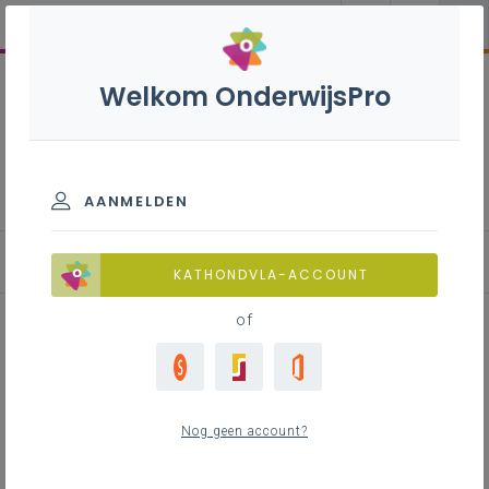
Welkom OnderwijsPro
Facturen
AANMELDEN
E-facturering
KATHONDVLA-ACCOUNT
of
Inhoudstafel
Moet je e-facturen vragen aan je
Nog geen account?
leveranciers?
Gemengd btw-plichtige schoolbesturen en