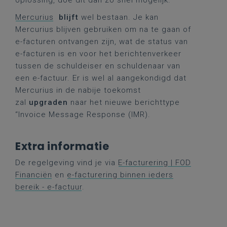
oplossing, doe dit dan zo snel mogelijk.
Mercurius
blijft
wel bestaan. Je kan
Mercurius blijven gebruiken om na te gaan of
e-facturen ontvangen zijn, wat de status van
e-facturen is en voor het berichtenverkeer
tussen de schuldeiser en schuldenaar van
een e-factuur. Er is wel al aangekondigd dat
Mercurius in de nabije toekomst
zal
upgraden
naar het nieuwe berichttype
“Invoice Message Response (IMR).
Extra informatie
De regelgeving vind je via
E-facturering | FOD
Financiën
en
e-facturering binnen ieders
bereik - e-factuur
.