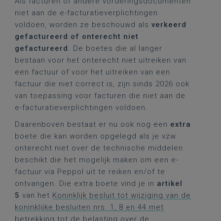
Als facturen of andere vorderingsdocumenten
niet aan de e-facturatieverplichtingen
voldoen, worden ze beschouwd als
verkeerd
gefactureerd of onterecht niet
gefactureerd
. De boetes die al langer
bestaan voor het onterecht niet uitreiken van
een factuur of voor het uitreiken van een
factuur die niet correct is, zijn sinds 2026 ook
van toepassing voor facturen die niet aan de
e-facturatieverplichtingen voldoen.
Daarenboven bestaat er nu ook nog een
extra
boete die kan worden opgelegd als je vzw
onterecht niet over de technische middelen
beschikt die het mogelijk maken om een e-
factuur via Peppol uit te reiken en/of te
ontvangen. Die extra boete vind je in
artikel
5
van het
Koninklijk besluit tot wijziging van de
koninklijke besluiten nrs. 1, 8 en 44 met
betrekking tot de belasting over de