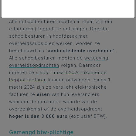
Moet je e-facturen vragen
aan je leveranciers?
Alle schoolbesturen moeten in staat zijn om
e-facturen (Peppol) te ontvangen. Doordat
schoolbesturen in hoofdzaak met
overheidssubsidies werken, worden ze
beschouwd als “
aanbestedende overheden
”.
Alle schoolbesturen moeten de
wetgeving
overheidsopdrachten
volgen. Daardoor
moeten ze
sinds 1 maart 2024 inkomende
Peppol-facturen
kunnen ontvangen. Sinds 1
maart 2024 zijn ze verplicht elektronische
facturen te
eisen
van hun leveranciers
wanneer de geraamde waarde van de
overeenkomst of de overheidsopdracht
hoger is dan 3 000 euro
(exclusief BTW).
Gemengd btw-plichtige