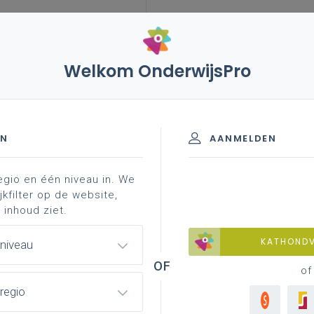
Welkom OnderwijsPro
EN
AANMELDEN
aluatie-instrument?
evaluatie-instrumenten
idp-in
egio en één niveau in. We
jkfilter op de website,
 inhoud ziet.
KATHOND
 niveau
of
regio