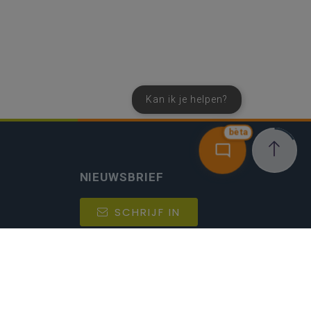
Kan ik je helpen?
bèta
NIEUWSBRIEF
SCHRIJF IN
MIJN.
Beheer