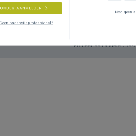
ZONDER AANMELDEN
Nog geen a
Geen zoekresulta
Geen onderwijsprofessional?
Er komen geen items overeen met j
Probeer een andere zoek