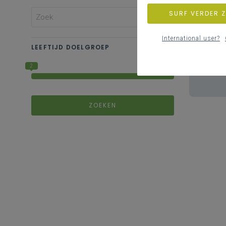
SURF VERDER 
International user?
LEEFTIJD DOELGROEP
2
18
ZOEKEN