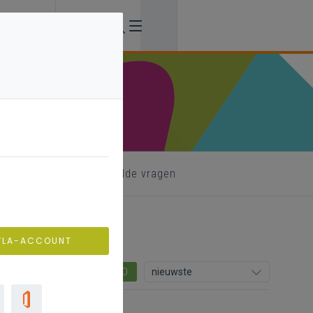
formatie
veelgestelde vragen
VLA-ACCOUNT
0
nieuwste