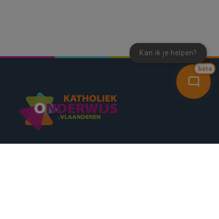
Kan ik je helpen?
bèta
SNEL NAAR
CONTACT
NIEUWSBRIEF