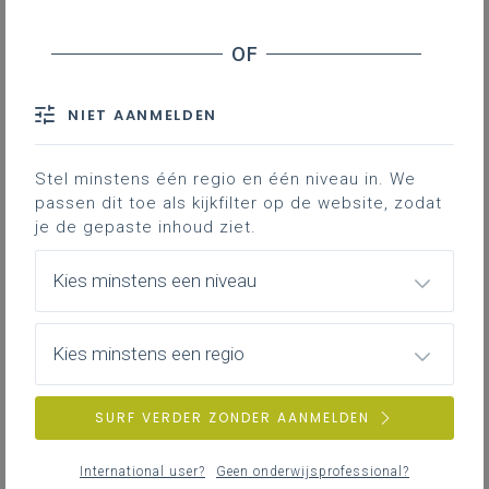
Voedselveiligheid gaat verder dan enkel
de beheersing van microbiologische
gevaren.
NIET AANMELDEN
Om de veiligheid van de voedselketen te
Stel minstens één regio en één niveau in. We
bewaken, wordt ook de aanwezigheid van
passen dit toe als kijkfilter op de website, zodat
contaminanten, allergenen en het gebruik
je de gepaste inhoud ziet.
van additieven in levensmiddelen strikt
gereglementeerd door Europa.
Kies minstens een niveau
Bekijk hier het volledige dossier
Kies minstens een regio
voedselveiligheid.
SURF VERDER ZONDER AANMELDEN
Gekoppelde leerplannen
International user?
Geen onderwijsprofessional?