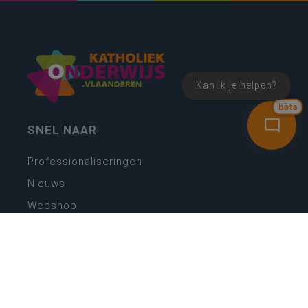
Kan ik je helpen?
bèta
SNEL NAAR
Professionaliseringen
Nieuws
Webshop
Vacatures
Kwaliteitsplatform
Nieuw leerplan basisonderwijs
Zin in leren! Zin in leven!