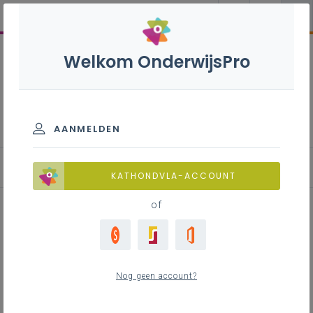
Welkom OnderwijsPro
Restaurant en keuken -
2de graad - A-finaliteit
AANMELDEN
KATHONDVLA-ACCOUNT
of
Dossier voedselveiligheid NICE
Nog geen account?
Inhoudstafel