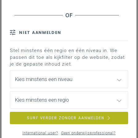
Basisinformatie
Basisinformatie over het leerplan
NIET AANMELDEN
Stel minstens één regio en één niveau in. We
passen dit toe als kijkfilter op de website, zodat
Inspirerend materiaal
je de gepaste inhoud ziet.
Ondersteuning op de klasvloer.
Kies minstens een niveau
Achtergrond
Kies minstens een regio
Literatuur, onderzoek, regelgeving, websites …
SURF VERDER ZONDER AANMELDEN
International user?
Geen onderwijsprofessional?