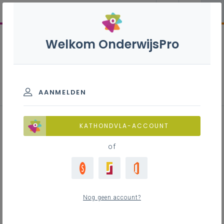
Welkom OnderwijsPro
Grootkeuken en catering S - 3de
graad - A-finaliteit
AANMELDEN
KATHONDVLA-ACCOUNT
of
Leerplan
Raadpleeg via de leerplantool of download de
Word-versie
Nog geen account?
LEERPLANTOOL