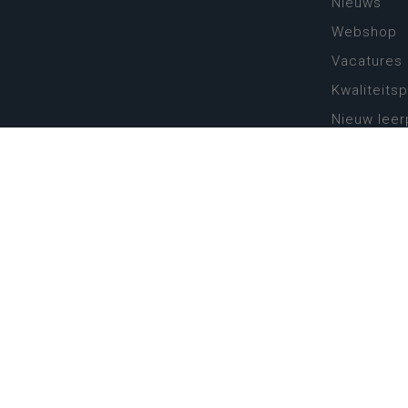
Nieuws
Webshop
Vacatures
Kwaliteits
Nieuw leer
Zin in leren
Vakken en 
onderwijs
Lessentabe
Digitale tr
Schoolkal
Scholenzo
Algemene 