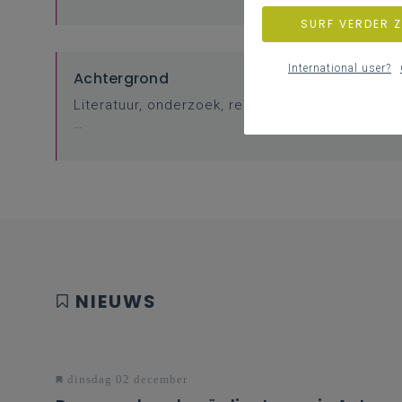
SURF VERDER 
International user?
Achtergrond
Literatuur, onderzoek, regelgeving, websites
…
NIEUWS
dinsdag 02 december