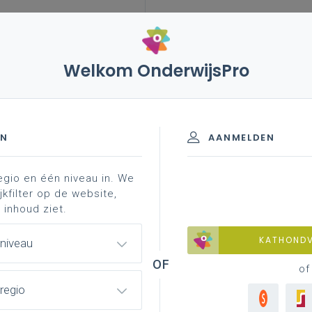
Welkom OnderwijsPro
leerplannen
vakken en leerplannen 2de graad
 graad - A-finaliteit
EN
AANMELDEN
egio en één niveau in. We
jkfilter op de website,
 inhoud ziet.
Basisinformatie
KATHOND
 niveau
Basisinformatie over het leerplan
of
regio