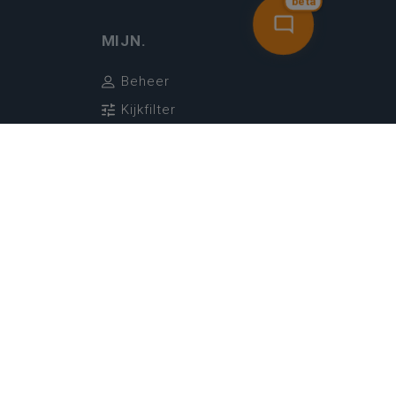
bèta
MIJN.
Beheer
Kijkfilter