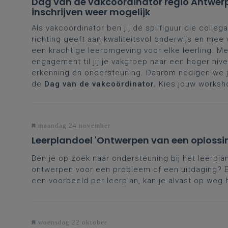
Dag van de vakcoördinator regio Antwer
inschrijven weer mogelijk
Als vakcoördinator ben jij dé spilfiguur die collega
richting geeft aan kwaliteitsvol onderwijs en mee
een krachtige leeromgeving voor elke leerling. Me
engagement til jij je vakgroep naar een hoger nive
erkenning én ondersteuning. Daarom nodigen we je
de
Dag van de vakcoördinator.
Kies jouw worksh
maandag 24 november
Leerplandoel 'Ontwerpen van een oplossi
Ben je op zoek naar ondersteuning bij het leerpl
ontwerpen voor een probleem of een uitdaging? E
een voorbeeld per leerplan, kan je alvast op weg 
woensdag 22 oktober