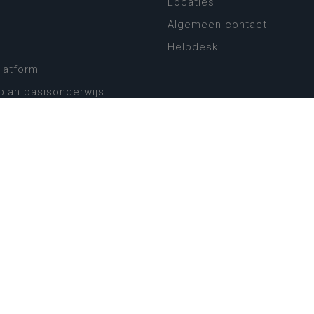
Locaties
Algemeen contact
Helpdesk
platform
plan basisonderwijs
! Zin in leven!
leerplannen secundair
llen secundair onderwijs
ansformatie
ender
eker
website