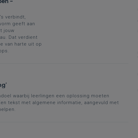
pen -
’s verbindt,
 vorm geeft aan
t jouw
au. Dat verdient
 van harte uit op
ops.
ng'
andoel waarbij leerlingen een oplossing moeten
en tekst met algemene informatie, aangevuld met
helpen.