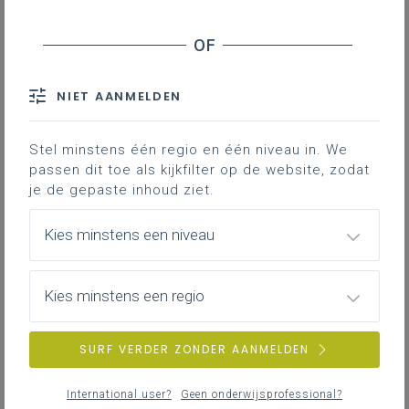
NIET AANMELDEN
Stel minstens één regio en één niveau in. We
passen dit toe als kijkfilter op de website, zodat
je de gepaste inhoud ziet.
Kies minstens een niveau
Kies minstens een regio
dinsdag 2 december 2025
SURF VERDER ZONDER AANMELDEN
Dag van de vakcoördinator regio Antwerpen -
inschrijven weer mogelijk
International user?
Geen onderwijsprofessional?