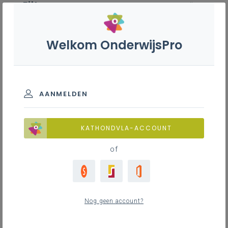
Filter
wis alle
ZOEK TOT 12 MAANDEN TERUG
Welkom OnderwijsPro
Medewerker slagerij - 2de graad
- A-finaliteit
AANMELDEN
TOON RESULTATEN
KATHONDVLA-ACCOUNT
of
Nieuws
11
nieuwste
Nog geen account?