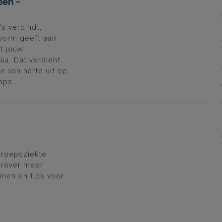
pen -
’s verbindt,
 vorm geeft aan
t jouw
au. Dat verdient
 van harte uit op
ops.
eroepsziekte
erover meer
nnen en tips voor