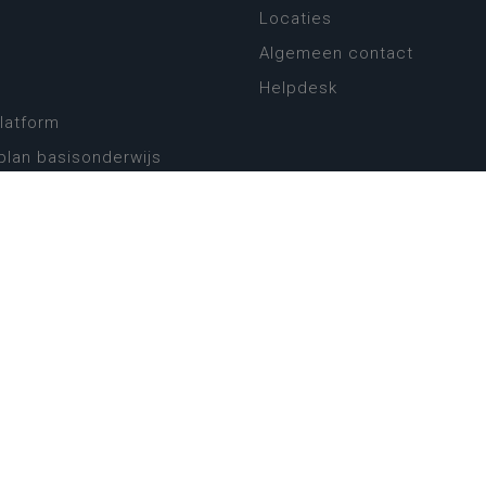
Locaties
Algemeen contact
Helpdesk
platform
plan basisonderwijs
! Zin in leven!
leerplannen secundair
llen secundair onderwijs
ansformatie
ender
eker
website