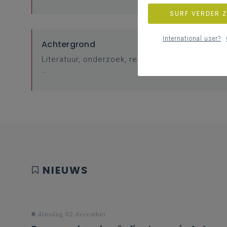
SURF VERDER 
International user?
Achtergrond
Literatuur, onderzoek, regelgeving, websites
…
NIEUWS
dinsdag 02 december