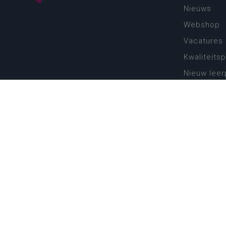
Nieuws
Webshop
Vacatures
Kwaliteits
Nieuw leer
Zin in leren
Vakken en 
onderwijs
Lessentabe
Digitale tr
Schoolkal
Scholenzo
Algemene 