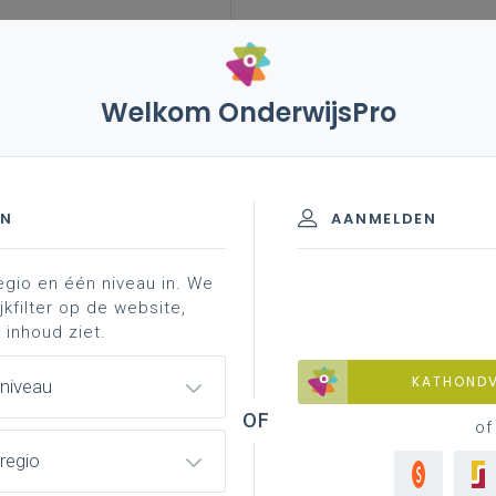
Welkom OnderwijsPro
leerplannen
vakken en leerplannen 3de graad
 - 3de graad - A-finaliteit
EN
AANMELDEN
egio en één niveau in. We
jkfilter op de website,
 inhoud ziet.
Basisinformatie
KATHOND
 niveau
Basisinformatie over het leerplan
of
regio