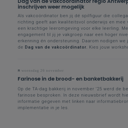
Dag van de vakcoördinator regio Antwer
inschrijven weer mogelijk
Als vakcoördinator ben jij dé spilfiguur die collega
richting geeft aan kwaliteitsvol onderwijs en mee
een krachtige leeromgeving voor elke leerling. Me
engagement til jij je vakgroep naar een hoger nive
erkenning én ondersteuning. Daarom nodigen we je
de
Dag van de vakcoördinator.
Kies jouw worksh
woensdag 26 november
Farinose in de brood- en banketbakkerij
Op de TA-dag bakkerij in november ’25 werd de b
farinose besproken. In deze nieuwsbrief wordt hi
informatie gegeven met linken naar informatiebro
implementatie in je les.