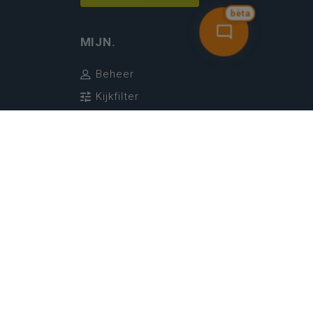
bèta
MIJN.
Beheer
Kijkfilter