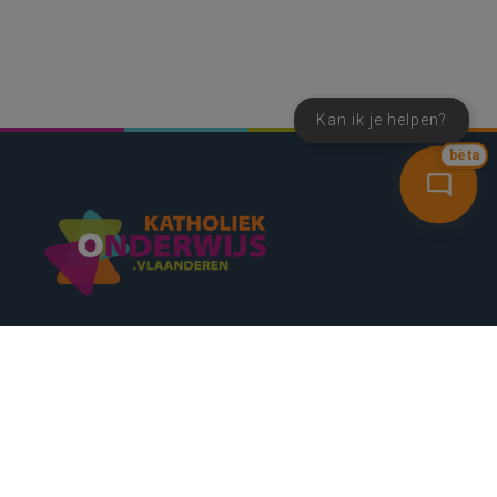
Kan ik je helpen?
bèta
SNEL NAAR
CONTACT
NIEUWSBRIEF