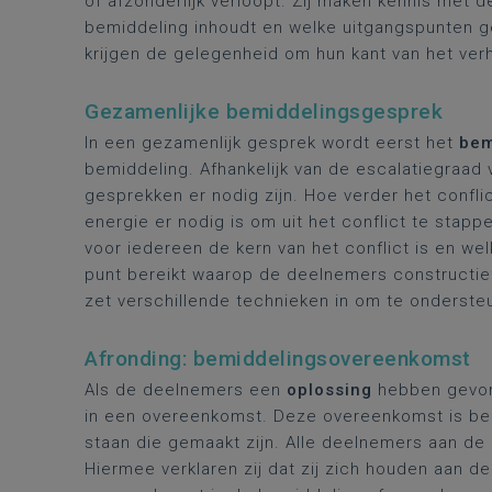
of afzonderlijk verloopt. Zij maken kennis met d
bemiddeling inhoudt en welke uitgangspunten g
krijgen de gelegenheid om hun kant van het verha
Gezamenlijke bemiddelingsgesprek
In een gezamenlijk gesprek wordt eerst het
bem
bemiddeling. Afhankelijk van de escalatiegraad v
gesprekken er nodig zijn. Hoe verder het confl
energie er nodig is om uit het conflict te stapp
voor iedereen de kern van het conflict is en wel
punt bereikt waarop de deelnemers constructie
zet verschillende technieken in om te onderste
Afronding: bemiddelingsovereenkomst
Als de deelnemers een
oplossing
hebben gevon
in een overeenkomst. Deze overeenkomst is bel
staan die gemaakt zijn. Alle deelnemers aan d
Hiermee verklaren zij dat zij zich houden aan d