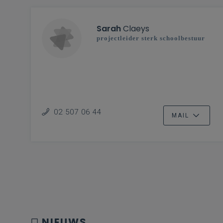
Sarah
Claeys
projectleider sterk schoolbestuur
02 507 06 44
MAIL
NIEUWS