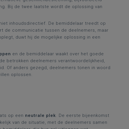
ng. Bij de twee laatste wordt de oplossing van
 niet inhoudsdirectief. De bemiddelaar treedt op
reert de communicatie tussen de deelnemers, maar
plegt, duwt hij de mogelijke oplossing in een
appen
en de bemiddelaar waakt over het goede
n de betrokken deelnemers verantwoordelijkheid,
kheid. Of anders gezegd, deelnemers tonen in woord
illen oplossen.
aats op een
neutrale plek
. De eerste bijeenkomst
nkelijk van de situatie, met de deelnemers samen