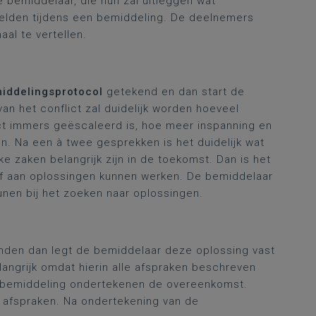
e bemiddelaar, die hun zal uitleggen wat
elden tijdens een bemiddeling. De deelnemers
al te vertellen.
iddelingsprotocol
getekend en dan start de
an het conflict zal duidelijk worden hoeveel
ict immers geëscaleerd is, hoe meer inspanning en
en. Na een à twee gesprekken is het duidelijk wat
ke zaken belangrijk zijn in de toekomst. Dan is het
f aan oplossingen kunnen werken. De bemiddelaar
unen bij het zoeken naar oplossingen.
den dan legt de bemiddelaar deze oplossing vast
angrijk omdat hierin alle afspraken beschreven
e bemiddeling ondertekenen de overeenkomst.
e afspraken. Na ondertekening van de