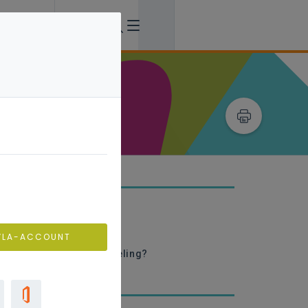
derwijsbemiddeling
at is bemiddeling?
VLA-ACCOUNT
oe verloopt een bemiddeling?
e bemiddelingspool