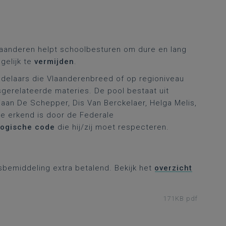
laanderen helpt schoolbesturen om dure en lang
gelijk te
vermijden
.
delaars die Vlaanderenbreed of op regioniveau
sgerelateerde materies. De pool bestaat uit
iaan De Schepper, Dis Van Berckelaer, Helga Melis,
ie erkend is door de Federale
logische code
die hij/zij moet respecteren.
sbemiddeling extra betalend. Bekijk het
overzicht
171KB pdf