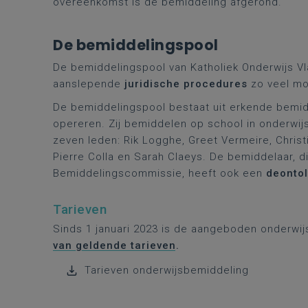
overeenkomst is de bemiddeling afgerond.
De bemiddelingspool
De bemiddelingspool van Katholiek Onderwijs V
aanslepende
juridische procedures
zo veel mo
De bemiddelingspool bestaat uit erkende bemid
opereren. Zij bemiddelen op school in onderwij
zeven leden: Rik Logghe, Greet Vermeire, Christ
Pierre Colla en Sarah Claeys. De bemiddelaar, d
Bemiddelingscommissie, heeft ook een
deonto
Tarieven
Sinds 1 januari 2023 is de aangeboden onderwij
van geldende tarieven
.
Tarieven onderwijsbemiddeling