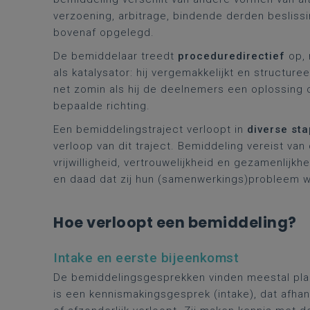
verzoening, arbitrage, bindende derden beslissi
bovenaf opgelegd.
De bemiddelaar treedt
proceduredirectief
op,
als katalysator: hij vergemakkelijkt en structu
net zomin als hij de deelnemers een oplossing o
bepaalde richting.
Een bemiddelingstraject verloopt in
diverse st
verloop van dit traject. Bemiddeling vereist va
vrijwilligheid, vertrouwelijkheid en gezamenlij
en daad dat zij hun (samenwerkings)probleem w
Hoe verloopt een bemiddeling?
Intake en eerste bijeenkomst
De bemiddelingsgesprekken vinden meestal pl
is een kennismakingsgesprek (intake), dat afha