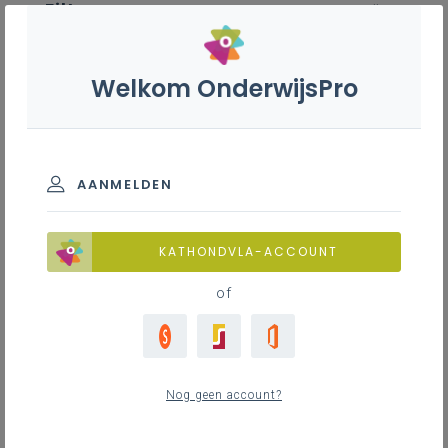
Filter
wis alle
ZOEK TOT 12 MAANDEN TERUG
Welkom OnderwijsPro
Onderwijsbemiddeling
AANMELDEN
Nieuws
TOON RESULTATEN
KATHONDVLA-ACCOUNT
1
nieuwste
of
donderdag 14 augustus 2025
Extern initiatief: studienamiddag 'Kansen voor
bemiddeling in het onderwijs'
Nog geen account?