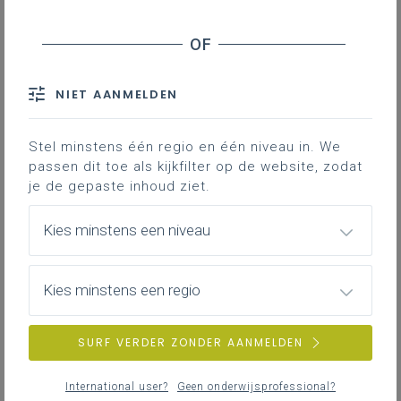
Welke soorten bevoegdheden heeft het OCSG?
Verwante vragen
Over welke onderwerpen moet je in het OCSG
onderhandelen?
Over welke onderwerpen moet je in het OCSG een
NIET AANMELDEN
akkoord bereiken?
Hoe moeten de onderhandelingen in het OCSG
Stel minstens één regio en één niveau in. We
concreet gevoerd worden?
passen dit toe als kijkfilter op de website, zodat
Wat is een protocol?
je de gepaste inhoud ziet.
Over welke onderwerpen moet je het OCSG
informeren?
Kies minstens een niveau
Waaruit bestaat de toezichtsbevoegdheid van
het OCSG?
Kies minstens een regio
Rechten en plichten van de
personeelsvertegenwoordigers
SURF VERDER ZONDER AANMELDEN
Moet je een OCSG oprichten? Hoe is
het OCSG samengesteld? Waarvoor
International user?
Geen onderwijsprofessional?