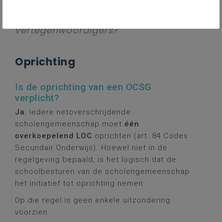
is het OCSG bevoegd? Welke
rechten/plichten hebben de
vertegenwoordigers?
Oprichting
Is de oprichting van een OCSG
verplicht?
Ja
, iedere netoverschrijdende
scholengemeenschap moet
één
overkoepelend LOC
oprichten (art. 84 Codex
Secundair Onderwijs). Hoewel niet in de
regelgeving bepaald, is het logisch dat de
schoolbesturen van de scholengemeenschap
het initiatief tot oprichting nemen.
Op die regel is geen enkele uitzondering
voorzien.