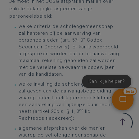
Je moet in het OCSG afspraken maken over
enkele belangrijke aspecten van je
personeelsbeleid:
welke criteria de scholengemeenschap
zal hanteren bij de aanwerving van
personeelsleden (art. 57, 3° Codex
Secundair Onderwijs). Er kan bijvoorbeeld
afgesproken worden dat er bij aanwerving
maximaal rekening gehouden zal worden
met de vereiste bekwaamheidsbewijzen
van de kandidaten.
Kan ik je helpen?
welke invulling de scholengemeenschap
zal geven aan de aanvangsbegeleiding
bèta
waarop ieder tijdelijk personeelslid met
een aanstelling van tijdelijke duur recht
de
heeft (artikel 20bis, § 1, 3
lid
Rechtspositiedecreet);
algemene afspraken over de manier
waarop de scholengemeenschap de