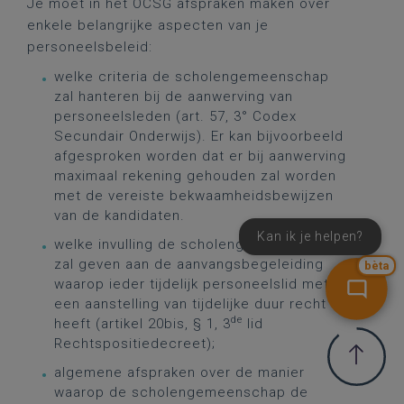
Je moet in het OCSG afspraken maken over
enkele belangrijke aspecten van je
personeelsbeleid:
welke criteria de scholengemeenschap
zal hanteren bij de aanwerving van
personeelsleden (art. 57, 3° Codex
Secundair Onderwijs). Er kan bijvoorbeeld
afgesproken worden dat er bij aanwerving
maximaal rekening gehouden zal worden
met de vereiste bekwaamheidsbewijzen
van de kandidaten.
Kan ik je helpen?
welke invulling de scholengemeenschap
zal geven aan de aanvangsbegeleiding
bèta
waarop ieder tijdelijk personeelslid met
een aanstelling van tijdelijke duur recht
de
heeft (artikel 20bis, § 1, 3
lid
Rechtspositiedecreet);
algemene afspraken over de manier
waarop de scholengemeenschap de