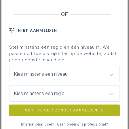
Welke soorten bevoegdheden heeft het OCSG?
Verwante vragen
Over welke onderwerpen moet je in het OCSG
onderhandelen?
Over welke onderwerpen moet je in het OCSG een
NIET AANMELDEN
akkoord bereiken?
Hoe moeten de onderhandelingen in het OCSG
Stel minstens één regio en één niveau in. We
concreet gevoerd worden?
passen dit toe als kijkfilter op de website, zodat
Wat is een protocol?
je de gepaste inhoud ziet.
Over welke onderwerpen moet je het OCSG
informeren?
Kies minstens een niveau
Waaruit bestaat de toezichtsbevoegdheid van
het OCSG?
Kies minstens een regio
Rechten en plichten van de
personeelsvertegenwoordigers
SURF VERDER ZONDER AANMELDEN
Moet je een OCSG oprichten? Hoe is
het OCSG samengesteld? Waarvoor
International user?
Geen onderwijsprofessional?