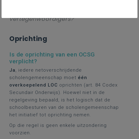
is het OCSG bevoegd? Welke
rechten/plichten hebben de
vertegenwoordigers?
Oprichting
Is de oprichting van een OCSG
verplicht?
Ja
, iedere netoverschrijdende
scholengemeenschap moet
één
overkoepelend LOC
oprichten (art. 84 Codex
Secundair Onderwijs). Hoewel niet in de
regelgeving bepaald, is het logisch dat de
schoolbesturen van de scholengemeenschap
het initiatief tot oprichting nemen.
Op die regel is geen enkele uitzondering
voorzien.