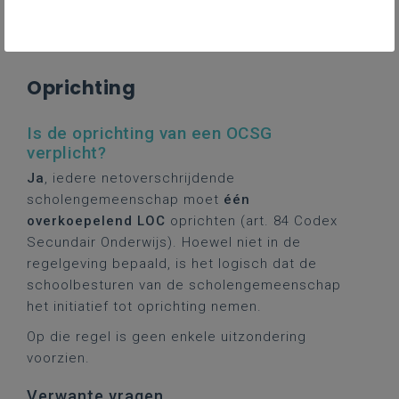
rechten/plichten hebben de
vertegenwoordigers?
Oprichting
Is de oprichting van een OCSG
verplicht?
Ja
, iedere netoverschrijdende
scholengemeenschap moet
één
overkoepelend LOC
oprichten (art. 84 Codex
Secundair Onderwijs). Hoewel niet in de
regelgeving bepaald, is het logisch dat de
schoolbesturen van de scholengemeenschap
het initiatief tot oprichting nemen.
Op die regel is geen enkele uitzondering
voorzien.
Verwante vragen