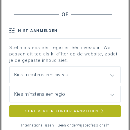
Technisch adviseurs
Verwante vragen
Welke vakbonden kunnen in het OCSG
vertegenwoordigd zijn?
NIET AANMELDEN
Om de hoeveel jaar moet het OCSG
hersamengesteld worden?
Wanneer start een OCSG-mandaat effectief?
Stel minstens één regio en één niveau in. We
Om welke redenen kan een OCSG-mandaat
passen dit toe als kijkfilter op de website, zodat
voortijdig eindigen?
je de gepaste inhoud ziet.
Werking
Kies minstens een niveau
Bevoegdheden
Rechten en plichten van de
personeelsvertegenwoordigers
Kies minstens een regio
Moet je een OCSG oprichten? Hoe is
SURF VERDER ZONDER AANMELDEN
het OCSG samengesteld? Waarvoor
is het OCSG bevoegd? Welke
International user?
Geen onderwijsprofessional?