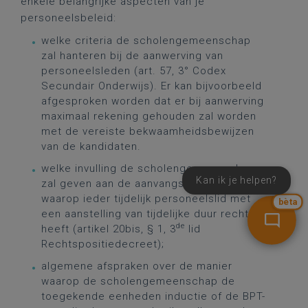
enkele belangrijke aspecten van je
personeelsbeleid:
welke criteria de scholengemeenschap
zal hanteren bij de aanwerving van
personeelsleden (art. 57, 3° Codex
Secundair Onderwijs). Er kan bijvoorbeeld
afgesproken worden dat er bij aanwerving
maximaal rekening gehouden zal worden
met de vereiste bekwaamheidsbewijzen
van de kandidaten.
welke invulling de scholengemeenschap
Kan ik je helpen?
zal geven aan de aanvangsbegeleiding
waarop ieder tijdelijk personeelslid met
bèta
een aanstelling van tijdelijke duur recht
de
heeft (artikel 20bis, § 1, 3
lid
Rechtspositiedecreet);
algemene afspraken over de manier
waarop de scholengemeenschap de
toegekende eenheden inductie of de BPT-