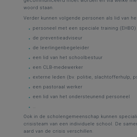
gecommuniceerd moet worden en via welke medi
woord staan.
Verder kunnen volgende personen als lid van h
personeel met een speciale training (EHBO)
de preventieadviseur
de leerlingenbegeleider
een lid van het schoolbestuur
een CLB-medewerker
externe leden (bv. politie, slachtofferhulp, 
een pastoraal werker
een lid van het ondersteunend personeel
…
Ook in de scholengemeenschap kunnen specialis
crisisteam van een individuele school. De samen
aard van de crisis verschillen.