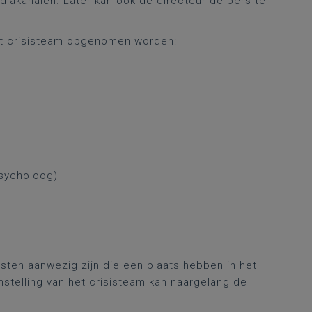
akanalen. Later kan ook de directeur de pers te
et crisisteam opgenomen worden:
psycholoog)
ten aanwezig zijn die een plaats hebben in het
stelling van het crisisteam kan naargelang de