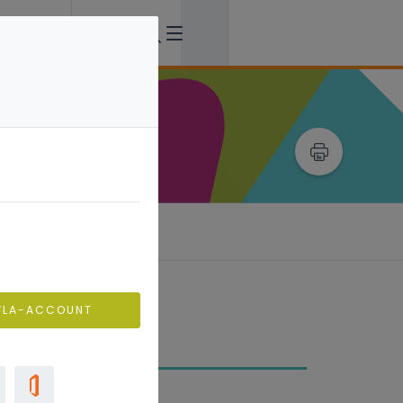
ng
VLA-ACCOUNT
isisteam