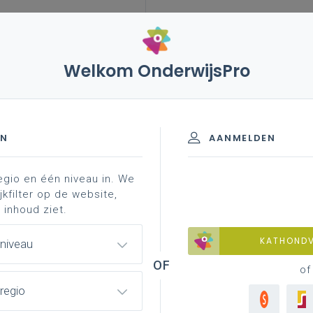
Welkom OnderwijsPro
risiscommunicatie
crisisteam
EN
AANMELDEN
egio en één niveau in. We
crisisdraaiboek
meer weten?
professionaliseri
jkfilter op de website,
 inhoud ziet.
KATHOND
 niveau
of
regio
n die de bevoegdheid hebben om op te treden
Cr