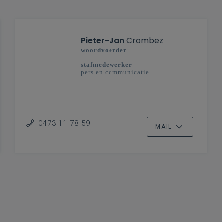
Pieter-Jan
Crombez
woordvoerder
stafmedewerker
pers en communicatie
0473 11 78 59
MAIL