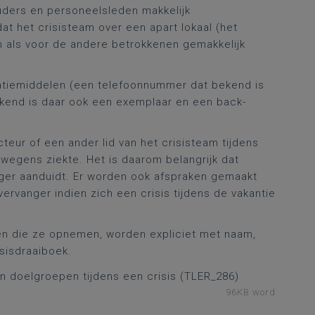
ouders en personeelsleden makkelijk
 dat het crisisteam over een apart lokaal (het
n als voor de andere betrokkenen gemakkelijk
catiemiddelen (een telefoonnummer dat bekend is
rekend is daar ook een exemplaar en een back-
teur of een ander lid van het crisisteam tijdens
d wegens ziekte. Het is daarom belangrijk dat
nger aanduidt. Er worden ook afspraken gemaakt
vervanger indien zich een crisis tijdens de vakantie
en die ze opnemen, worden expliciet met naam,
sisdraaiboek.
 doelgroepen tijdens een crisis (TLER_286)
96KB word