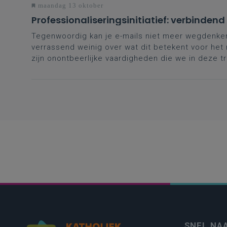
maandag 13 oktober
Professionaliseringsinitiatief: verbinden
Tegenwoordig kan je e-mails niet meer wegdenken
verrassend weinig over wat dit betekent voor he
zijn onontbeerlijke vaardigheden die we in deze t
SNEL NA