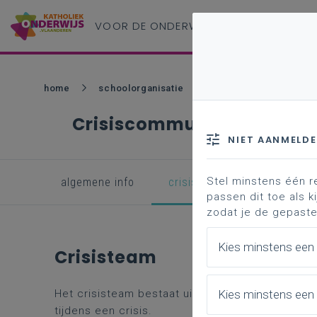
VOOR DE ONDERWIJS
PROFESSIONAL
home
schoolorganisatie
communicatie
c
Crisiscommunicatie
NIET AANMELD
Stel minstens één r
algemene info
crisisteam
aanpak
passen dit toe als ki
zodat je de gepaste
Kies minstens een
Crisisteam
Kies minstens een 
Het crisisteam bestaat uit een aantal persone
tijdens een crisis.