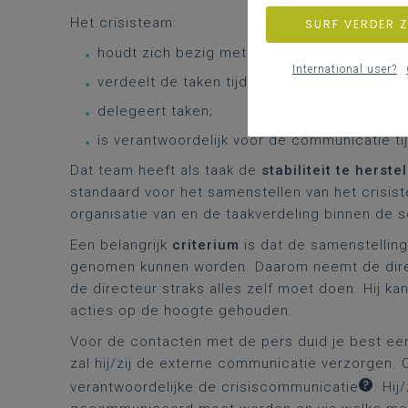
Het crisisteam:
SURF VERDER 
houdt zich bezig met het oplossen van de cr
International user?
verdeelt de taken tijdens een crisis;
delegeert taken;
is verantwoordelijk voor de communicatie tij
Dat team heeft als taak de
stabiliteit te herst
standaard voor het samenstellen van het crisi
organisatie van en de taakverdeling binnen de s
Een belangrijk
criterium
is dat de samenstelling
genomen kunnen worden. Daarom neemt de direct
de directeur straks alles zelf moet doen. Hij k
acties op de hoogte gehouden.
Voor de contacten met de pers duid je best ee
zal hij/zij de externe communicatie verzorgen.
verantwoordelijke de
crisiscommunicatie
. Hij