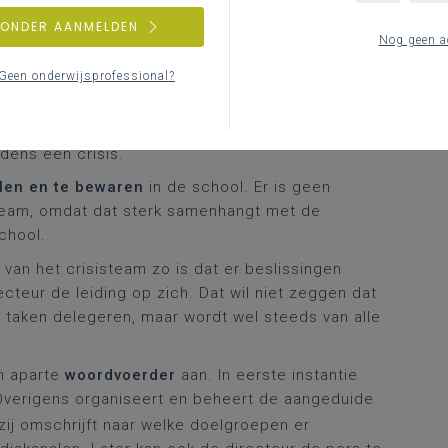
ZONDER AANMELDEN
Nog geen a
isis;
Geen onderwijsprofessional?
dens een crisis.
ellen en te bewaren
in de school. Er is geen
steam, omdat dat sterk samenhangt met de
chool.
 van het crisisteam zo is dat er beslissingen
eur de leiding op zich. Dat wil niet zeggen dat
an taken delegeren, maar wordt wel steeds van alle
n aparte
woordvoerder
aan. In eerste instantie
 Overigens organiseert en beheert de aangeduide
/zij omschrijft naar welke doelgroepen er