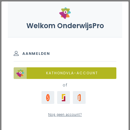
Welkom OnderwijsPro
Filter
Buitenschoolse opvang en
activiteiten (BOA)
AANMELDEN
Alle
7
Veelgestelde vragen
KATHONDVLA-ACCOUNT
Lokaal bestuur
3
of
Lokaal samenwerkingsverband
2
Hoe worden de middelen besteed?
Subsidies
2
Nog geen account?
Hoe wordt het decreet gefinancierd?