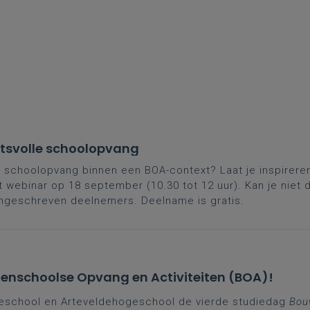
eitsvolle schoolopvang
 in schoolopvang binnen een BOA-context? Laat je inspireren
t webinar op 18 september (10.30 tot 12 uur). Kan je nie
ingeschreven deelnemers. Deelname is gratis.
itenschoolse Opvang en Activiteiten (BOA)!
geschool en Arteveldehogeschool de vierde studiedag
Bou