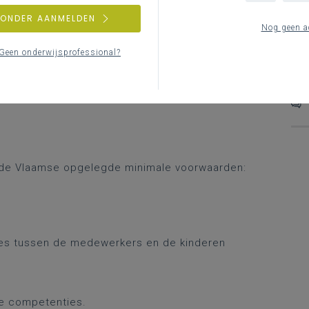
ZONDER AANMELDEN
eit van het ganse BOA-aanbod. Het lokaal bestuur
V
Nog geen a
n handhaving van het lokaal opvangaanbod. Het
L
 na via een eigen erkenningskader. Dit kader wordt
Geen onderwijsprofessional?
V
werkingsverband BOA. Zodra het lokaal bestuur
et is het verplicht een lokaal erkenningskader te
t de Vlaamse opgelegde minimale voorwaarden:
cties tussen de medewerkers en de kinderen
e competenties.