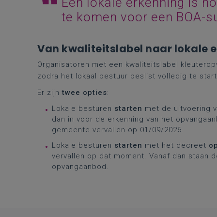
Een lokale erkenning is n
te komen voor een BOA-su
Van kwaliteitslabel naar lokale 
Organisatoren met een kwaliteitslabel kleuteropv
zodra het lokaal bestuur beslist volledig te sta
Er zijn
twee opties
:
Lokale besturen
starten
met de uitvoering 
dan in voor de erkenning van het opvangaanb
gemeente vervallen op 01/09/2026.
Lokale besturen
starten
met het decreet
o
vervallen op dat moment. Vanaf dan staan de
opvangaanbod.