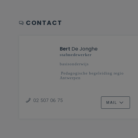
CONTACT
Bert
De Jonghe
stafmedewerker
basisonderwijs
Pedagogische begeleiding regio
Antwerpen
02 507 06 75
MAIL