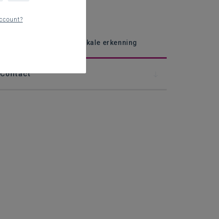
laams beleid
ccount?
okaal erkenningskader
an kwaliteitslabel naar lokale erkenning
Contact