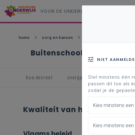
VOOR DE ONDERWIJS
PROFESSIONAL
home
zorg en kansen
netwerk
buitenscho
Buitenschoolse opvang en
NIET AANMELD
Stel minstens één r
boa-decreet
overgangstermijnen
de 
passen dit toe als ki
zodat je de gepaste
Kies minstens een
Kwaliteit van het aanbod
Kies minstens een 
Vlaams beleid