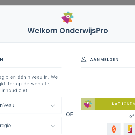
Welkom OnderwijsPro
olse opvang en activiteiten
kwaliteit van het aanbod
 activiteiten (BOA)
EN
AANMELDEN
egio en één niveau in. We
subsidies
kwaliteit van het aanbod
veelgestelde 
jkfilter op de website,
 inhoud ziet.
KATHOND
 niveau
of
regio
Kwa