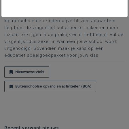
Voordat de vragenlijst breed wordt uitgestuurd, wil de
doctoraatsstudent deze uittesten in meer dan 130
kleuterscholen en kinderdagverblijven. Jouw stem
helpt om de vragenlijst scherper te maken en meer
inzicht te krijgen in de praktijk en in het beleid. Vul de
vragenlijst dus zeker in wanneer jouw school wordt
uitgenodigd. Bovendien maak je kans op een
educatief speelgoedpakket voor jouw klas.
Nieuwsoverzicht
Buitenschoolse opvang en activiteiten (BOA)
Recent verwant nieuws