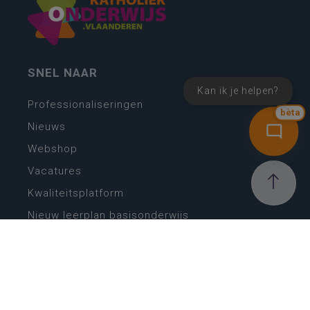
SNEL NAAR
Kan ik je helpen?
Professionaliseringen
bèta
Nieuws
Webshop
Vacatures
Kwaliteitsplatform
Nieuw leerplan basisonderwijs
Zin in leren! Zin in leven!
Vakken en leerplannen secundair onderwijs
Lessentabellen secundair onderwijs
Digitale transformatie