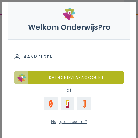
Welkom OnderwijsPro
Leerlingen met autisme
AANMELDEN
Onderwijsaanpak
KATHONDVLA-ACCOUNT
of
Inhoudstafel
Autismevriendelijke omgeving
Nog geen account?
Breed kijken naar leerlingen met autisme
Ondersteuning bieden