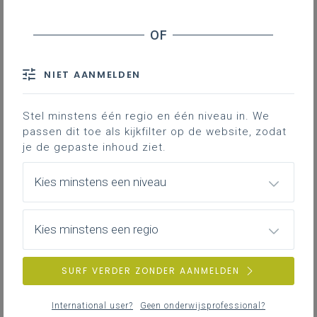
Downloads
Contact
NIET AANMELDEN
Dé onderwijsaanpak die werkt voor
Stel minstens één regio en één niveau in. We
elke leerling met autisme bestaat
passen dit toe als kijkfilter op de website, zodat
niet. Het is een proces waarbij
je de gepaste inhoud ziet.
ingezet wordt op het creëren van
een autismevriendelijke
Kies minstens een niveau
schoolomgeving, leefgroep,
werkplek, … Daarnaast moet
Kies minstens een regio
bekeken worden welke maatregelen
noodzakelijk zijn en aansluiten bij de
onderwijs-, ondersteunings- en
SURF VERDER ZONDER AANMELDEN
opvoedingsbehoeften. Ook de
sterktes van de leerling worden
International user?
Geen onderwijsprofessional?