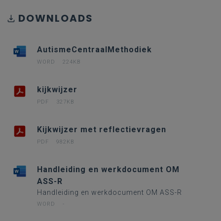
DOWNLOADS
AutismeCentraalMethodiek
WORD
224KB
kijkwijzer
PDF
327KB
Kijkwijzer met reflectievragen
PDF
982KB
Handleiding en werkdocument OM
ASS-R
Handleiding en werkdocument OM ASS-R
WORD
-