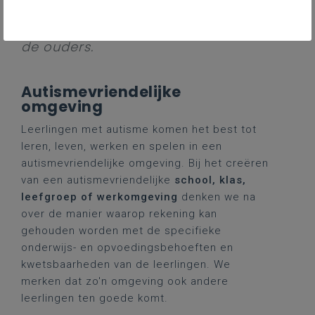
benut. Het proces doorloop je liefst
in cocreatie met de leerling zelf en
de ouders.
Autismevriendelijke
omgeving
Leerlingen met autisme komen het best tot
leren, leven, werken en spelen in een
autismevriendelijke omgeving. Bij het creëren
van een autismevriendelijke
school, klas,
leefgroep of werkomgeving
denken we na
over de manier waarop rekening kan
gehouden worden met de specifieke
onderwijs- en opvoedingsbehoeften en
kwetsbaarheden van de leerlingen. We
merken dat zo'n omgeving ook andere
leerlingen ten goede komt.