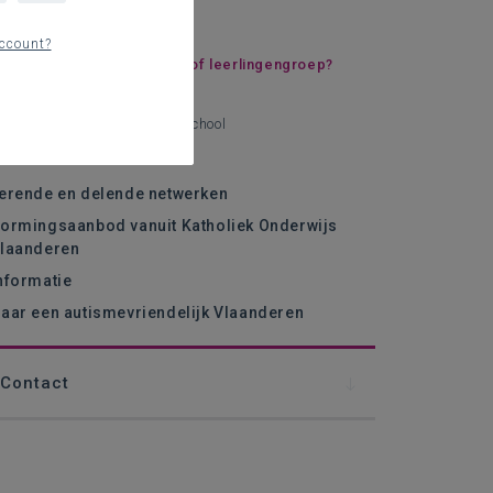
dvies en begeleiding
ccount?
Vragen over een leerling of leerlingengroep?
Klas- of schoolwerking
Hospiteren in een type 9 - school
Trajectbegeleiding
erende en delende netwerken
ormingsaanbod vanuit Katholiek Onderwijs
laanderen
nformatie
aar een autismevriendelijk Vlaanderen
Contact