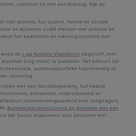
utisme, concreet en met een knipoog. Kijk op
n met autisme, hun ouders, familie en sociaal
veren en activeren zodat mensen met autisme en
vanuit hun kwaliteiten en rekening houdend met
 samen de
Liga Autisme Vlaanderen
opgericht, met
 krachten (nog meer) te bundelen. Het behoort tot
rofessionele, autismespecifieke hulpverlening te
van uitvoering.
ersonen met een functiebeperking, hun naaste
 informerend, adviserend, ondersteunend en
aliteitsvol ondersteuningsaanbod voor zorgvragers
SMA
'Autismespectrumstoornis bij gezinnen met een
nbod dat Senzo organiseert voor personen met