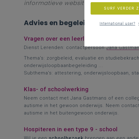
informatieve websites en andere bro
SURF VERDER 
Advies en begeleiding
International user?
Vragen over een leerling of leerlingengr
Dienst Lerenden: contactpersoon
Jana Gastma
Thema's: zorgbeleid, evaluatie en studiebekrach
onderwijsloopbaanbegeleiding ...
Subthema's: attestering, onderwijsloopbaan, st
Klas- of schoolwerking
Neem contact met Jana Gastmans of een colleg
autisme in het gewoon onderwijs. Neem contact
autisme in het buitengewoon onderwijs.
Hospiteren in een type 9 - school
Wil je een
schoolbezoek
brengen aan een ander