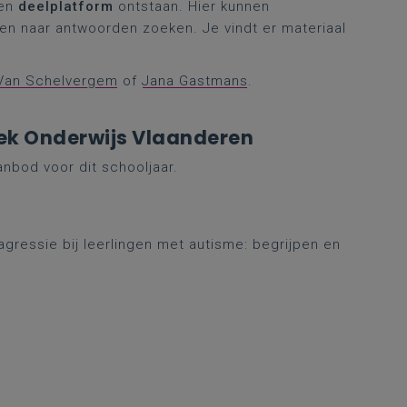
een
deelplatform
ontstaan. Hier kunnen
en naar antwoorden zoeken. Je vindt er materiaal
 Van Schelvergem
of
Jana Gastmans
.
ek Onderwijs Vlaanderen
anbod voor dit schooljaar.
ressie bij leerlingen met autisme: begrijpen en