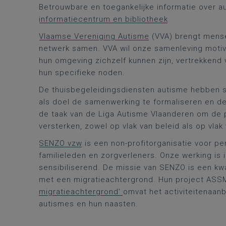
Betrouwbare en toegankelijke informatie over a
informatiecentrum en bibliotheek
Vlaamse Vereniging Autisme
(VVA) brengt mense
netwerk samen. VVA wil onze samenleving moti
hun omgeving zichzelf kunnen zijn, vertrekkend 
hun specifieke noden.
De thuisbegeleidingsdiensten autisme hebben
als doel de samenwerking te formaliseren en de
de taak van de Liga Autisme Vlaanderen om de p
versterken, zowel op vlak van beleid als op vlak 
SENZO vzw
is een non-profitorganisatie voor p
familieleden en zorgverleners. Onze werking is
sensibiliserend. De missie van SENZO is een kw
met een migratieachtergrond. Hun project AS
migratieachtergrond'
omvat het activiteitenaa
autismes en hun naasten.