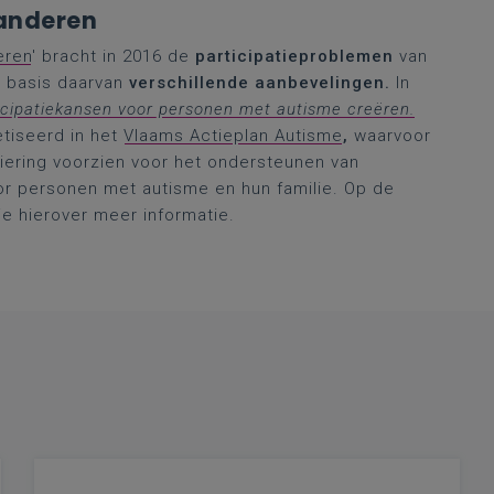
aanderen
eren
' bracht in 2016 de
participatieproblemen
van
p basis daarvan
verschillende aanbevelingen.
In
cipatiekansen voor personen met autisme creëren.
etiseerd in het
Vlaams Actieplan Autisme
,
waarvoor
ciering voorzien voor het ondersteunen van
or personen met autisme en hun familie. Op de
je hierover meer informatie.