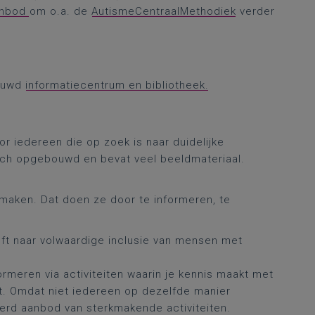
anbod
om o.a. de
AutismeCentraalMethodiek
verder
bouwd
informatiecentrum en bibliotheek.
oor iedereen die op zoek is naar duidelijke
isch opgebouwd en bevat veel beeldmateriaal.
 maken. Dat doen ze door te informeren, te
eft naar volwaardige inclusie van mensen met
ormeren via activiteiten waarin je kennis maakt met
. Omdat niet iedereen op dezelfde manier
erd aanbod van sterkmakende activiteiten.