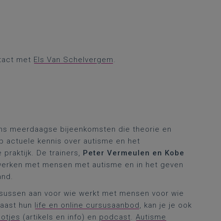
tact met
Els Van Schelvergem
.
kens meerdaagse bijeenkomsten die theorie en
op actuele kennis over autisme en het
praktijk. De trainers,
Peter Vermeulen en Kobe
t werken met mensen met autisme en in het geven
and.
ursussen aan voor wie werkt met mensen voor wie
Naast hun
life en online cursusaanbod
, kan je je ook
ootjes
(artikels en info) en
podcast
.
Autisme