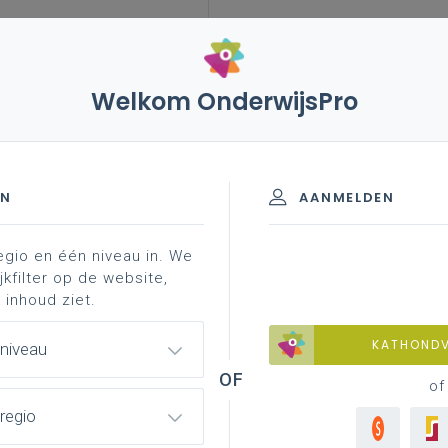
Welkom OnderwijsPro
autisme
meer weten?
EN
AANMELDEN
egio en één niveau in. We
rwijsaanbod
meer weten?
jkfilter op de website,
 inhoud ziet.
KATHOND
 niveau
of
k Onderwijs Vlaanderen op vlak van
regio
 je ook een overzicht van enkele
Me