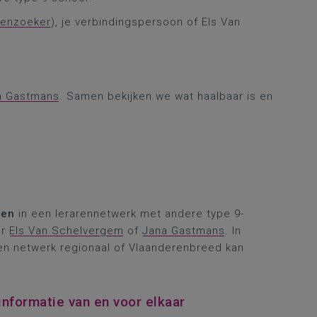
lenzoeker
), je verbindingspersoon of Els Van
a Gastmans
. Samen bekijken we wat haalbaar is en
len
in een lerarennetwerk met andere type 9-
ar
Els Van Schelvergem
of
Jana Gastmans
. In
n netwerk regionaal of Vlaanderenbreed kan
informatie van en voor elkaar