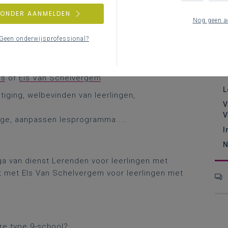
nnen.
ZONDER AANMELDEN
A
Nog geen a
Geen onderwijsprofessional?
oep?
ns
of
Els Van Schelvergem
L
tiging, welbevinden van leerlingen,
V
V
age, aanpassen lesprogramma ...
I
N
a van dienst Lerenden voor leerlingen met
 met Els Van Schelvergem voor leerlingen met
e type 9-school?