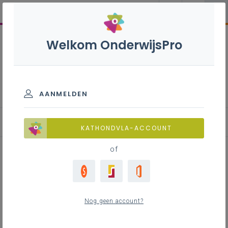
Welkom OnderwijsPro
Leerlingen met autisme
AANMELDEN
Basisinzichten
KATHONDVLA-ACCOUNT
of
Inhoudstafel
Autismespectrum
Nog geen account?
Autisme begrijpen
Autisme in beeld: talenten, noden en