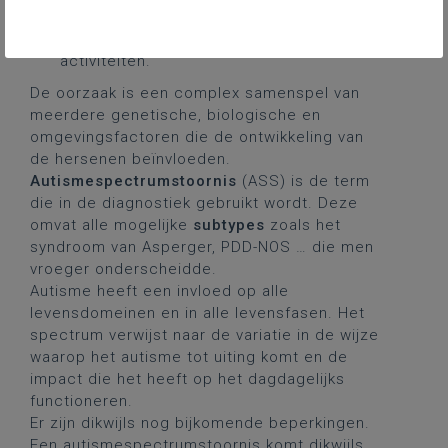
een markante stroefheid en repetitieve
patronen van gedrag, interesses of
activiteiten.
De oorzaak is een complex samenspel van
meerdere genetische, biologische en
omgevingsfactoren die de ontwikkeling van
de hersenen beïnvloeden.
Autismespectrumstoornis
(ASS) is de term
die in de diagnostiek gebruikt wordt. Deze
omvat alle mogelijke
subtypes
zoals het
syndroom van Asperger, PDD-NOS … die men
vroeger onderscheidde.
Autisme heeft een invloed op alle
levensdomeinen en in alle levensfasen. Het
spectrum verwijst naar de variatie in de wijze
waarop het autisme tot uiting komt en de
impact die het heeft op het dagdagelijks
functioneren.
Er zijn dikwijls nog bijkomende beperkingen.
Een autismespectrumstoornis komt dikwijls