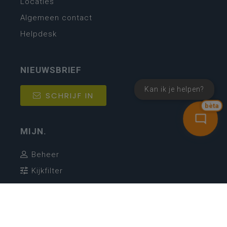
Locaties
Algemeen contact
Helpdesk
NIEUWSBRIEF
Kan ik je helpen?
SCHRIJF IN
bèta
MIJN.
Beheer
Kijkfilter