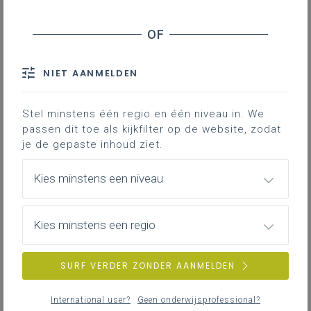
NIET AANMELDEN
Stel minstens één regio en één niveau in. We
passen dit toe als kijkfilter op de website, zodat
je de gepaste inhoud ziet.
Kies minstens een niveau
Basisinzichten
Basisinformatie over autisme
Kies minstens een regio
SURF VERDER ZONDER AANMELDEN
International user?
Geen onderwijsprofessional?